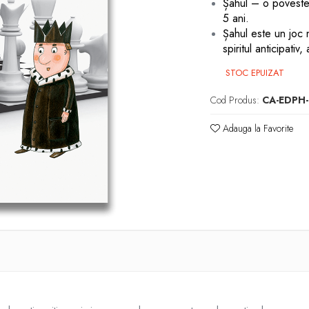
Șahul – o poveste 
5 ani.
Șahul este un joc n
spiritul anticipati
STOC EPUIZAT
Cod Produs:
CA-EDPH
Adauga la Favorite