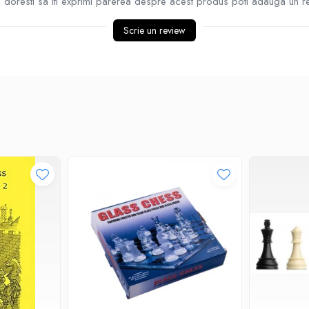
doresti sa iti exprimi parerea despre acest produs poti adauga un r
Scrie un review