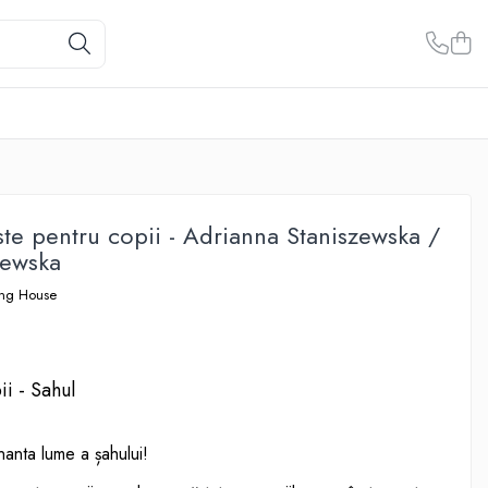
te pentru copii - Adrianna Staniszewska /
zewska
ing House
ii - Sahul
inanta lume a șahului!