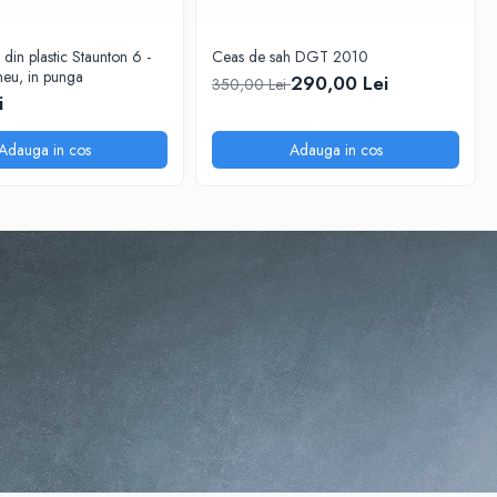
 din plastic Staunton 6 -
Ceas de sah DGT 2010
eu, in punga
290,00 Lei
350,00 Lei
i
Adauga in cos
Adauga in cos