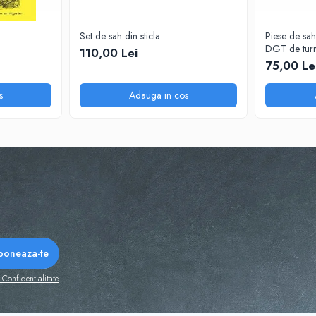
Set de sah din sticla
Piese de sah
DGT de turn
110,00 Lei
75,00 Le
s
Adauga in cos
 Confidentialitate