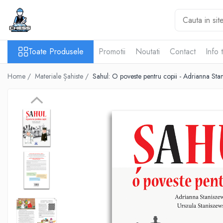
Toate Produsele
Toate Produsele
Promotii
Noutati
Contact
Info 
Materiale Șahiste
Accesorii
Home /
Materiale Șahiste /
Sahul: O poveste pentru copii - Adrianna Sta
Accesorii tabla
Biografice
Biografice
Ceasuri Pentru Diverse Jocuri
Ceasuri
Tabla De Sah Din Lemn
Cluburi Si Scoli
Colectie De Partide
colectie de partide
Computere de sah