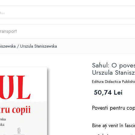
transport
niszewska / Urszula Staniszewska
Sahul: O poves
Urszula Stanis
Editura Didactica Publish
50,74 Lei
Povesti pentru cop
Bine ați venit în fasc