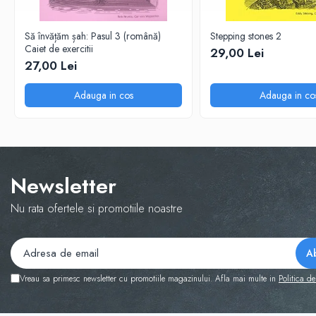
Step 6
Tabla De Demonstratie
Să învățăm șah: Pasul 3 (română)
Stepping stones 2
Caiet de exercitii
29,00 Lei
Tactica
27,00 Lei
Caiete Partida
Carti De Sah
Adauga in cos
Adauga in co
Produse Digitale
Conținut Video
Faza 3
Faza 1
Newsletter
Universul Chess Architect
Nu rata ofertele si promotiile noastre
Kit Chess Architect
Experiențe Șahiste
Antrenamente Șahiste
Pachete ChessArchitect
Vreau sa primesc newsletter cu promotiile magazinului. Afla mai multe in
Politica de