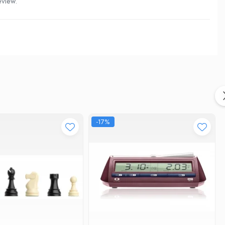
eview.
-17%