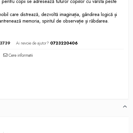
pentru copii se adresează tuturor copiilor cu vârsta peste
obil care distrează, dezvoltă imaginația, gândirea logică și
v, antrenează memoria, spiritul de observație și răbdarea.
-3739
Ai nevoie de ajutor?
0723220406
Cere informatii