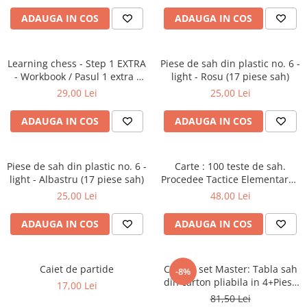
Tabla De Demonstratie
ADAUGA IN COS
ADAUGA IN COS
Tactica
Learning chess - Step 1 EXTRA
Piese de sah din plastic no. 6 -
- Workbook / Pasul 1 extra -
light - Rosu (17 piese sah)
Caiet de exercitii
29,00 Lei
25,00 Lei
ADAUGA IN COS
ADAUGA IN COS
Piese de sah din plastic no. 6 -
Carte : 100 teste de sah.
light - Albastru (17 piese sah)
Procedee Tactice Elementare /
M. Ceteras
25,00 Lei
48,00 Lei
ADAUGA IN COS
ADAUGA IN COS
Caiet de partide
Combo set Master: Tabla sah
-8%
din carton pliabila in 4+Piese
17,00 Lei
de sah din plastic no. 6
81,50 Lei