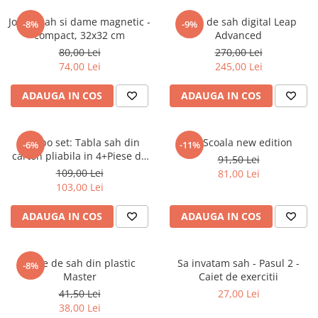
Piese Sah Tematice Din Metal
Joc de sah si dame magnetic -
Ceas de sah digital Leap
-8%
-9%
compact, 32x32 cm
Advanced
Puzzle
80,00 Lei
270,00 Lei
Sah Magnetic India
74,00 Lei
245,00 Lei
Set Sah + Table/backgammon
ADAUGA IN COS
ADAUGA IN COS
Seturi Sah
Ceasuri De Sah Digitale
Combo set: Tabla sah din
Set Scoala new edition
-6%
-11%
Seturi Sah Tematice
carton pliabila in 4+Piese de
91,50 Lei
sah din plastic no. 6 -
Step 1
109,00 Lei
81,00 Lei
weighted
103,00 Lei
Step 1
Step 2
ADAUGA IN COS
ADAUGA IN COS
Step 3
Step 4
Piese de sah din plastic
Sa invatam sah - Pasul 2 -
-8%
Master
Caiet de exercitii
Step 5
41,50 Lei
27,00 Lei
Step 6
38,00 Lei