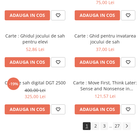
Master
75,00 Lei
ADAUGA IN COS
ADAUGA IN COS
Carte : Ghidul jocului de sah
Carte : Ghid pentru invatarea
pentru elevi
jocului de sah
52,86 Lei
37,00 Lei
ADAUGA IN COS
ADAUGA IN COS
Ceas de sah digital DGT 2500
Carte : Move First, Think Later:
-19%
Sense and Nonsense in
400,00 Lei
Improving Your Chess, Willy
121,57 Lei
325,00 Lei
Hendriks
ADAUGA IN COS
ADAUGA IN COS
1
2
3
27
...