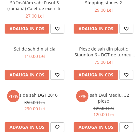
Să învățăm șah: Pasul 3
Stepping stones 2
DGT
(română) Caiet de exercitii
29,00 Lei
Finaluri
27,00 Lei
Instruire Generala
ADAUGA IN COS
ADAUGA IN COS
Instruire Generala
Lemn De Boxwood
Set de sah din sticla
Piese de sah din plastic
Lemn De Carpen (hornbeam)
Staunton 6 - DGT de turneu,
110,00 Lei
in punga
Lemn De Sheesham
75,00 Lei
Piese de sah DGT
ADAUGA IN COS
ADAUGA IN COS
Piese De Sah Tematice Din Plastic
Piese Din Lemn
Ceas de sah DGT 2010
Piese sah Evul Mediu, 32
-17%
-7%
Piese Din Plastic
piese
350,00 Lei
129,00 Lei
Piese rezerva
290,00 Lei
120,00 Lei
Piese sah electronice
ADAUGA IN COS
ADAUGA IN COS
Piese sah electronice
Piese Sah Tematice