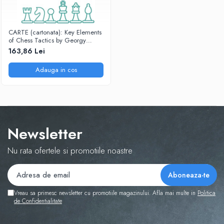
CARTE (cartonata): Key Elements
of Chess Tactics by Georgy
Lisitsin. Hardcover
163,86 Lei
Adauga in cos
Newsletter
Nu rata ofertele si promotiile noastre
Vreau sa primesc newsletter cu promotiile magazinului. Afla mai multe in
Politica
de Confidentialitate