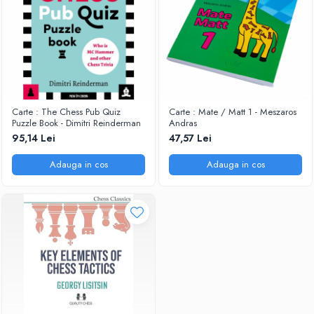
Tabla De Demonstratie
Tactica
Carte : The Chess Pub Quiz
Carte : Mate / Matt 1 - Meszaros
Puzzle Book - Dimitri Reinderman
Andras
95,14 Lei
47,57 Lei
Adauga in cos
Adauga in cos