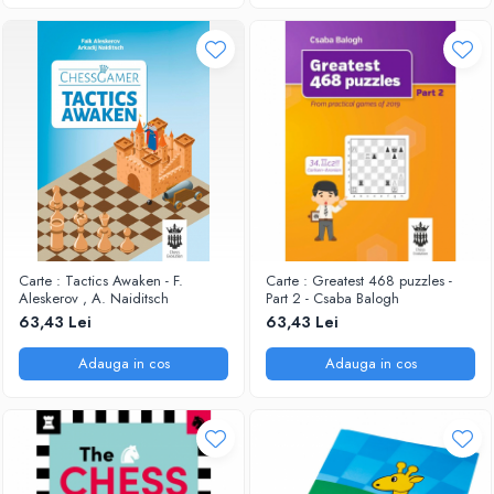
Piese Sah Tematice Din Metal
Puzzle
Sah Magnetic India
Set Sah + Table/backgammon
Seturi Sah
Ceasuri De Sah Digitale
Seturi Sah Tematice
Step 1
Carte : Tactics Awaken - F.
Carte : Greatest 468 puzzles -
Aleskerov , A. Naiditsch
Part 2 - Csaba Balogh
Step 1
63,43 Lei
63,43 Lei
Step 2
Adauga in cos
Adauga in cos
Step 3
Step 4
Step 5
Step 6