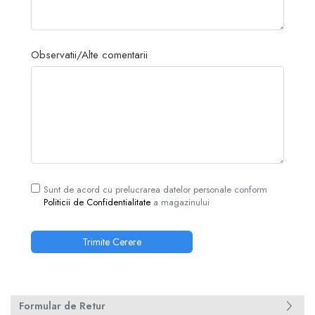
Piese Sah Tematice Din Metal
Puzzle
Observatii/Alte comentarii
Sah Magnetic India
Set Sah + Table/backgammon
Seturi Sah
Ceasuri De Sah Digitale
Seturi Sah Tematice
Step 1
Sunt de acord cu prelucrarea datelor personale conform
Step 1
Politicii de Confidentialitate
a magazinului
Step 2
Step 3
Step 4
Step 5
Step 6
Formular de Retur