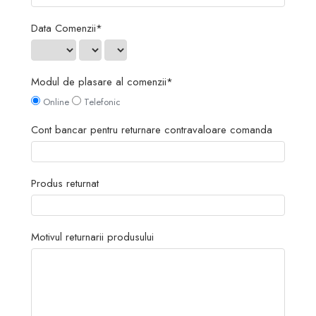
DGT
Data Comenzii*
Finaluri
Instruire Generala
Instruire Generala
Modul de plasare al comenzii*
Lemn De Boxwood
Online
Telefonic
Lemn De Carpen (hornbeam)
Cont bancar pentru returnare contravaloare comanda
Lemn De Sheesham
Piese de sah DGT
Produs returnat
Piese De Sah Tematice Din Plastic
Piese Din Lemn
Piese Din Plastic
Motivul returnarii produsului
Piese rezerva
Piese sah electronice
Piese sah electronice
Piese Sah Tematice