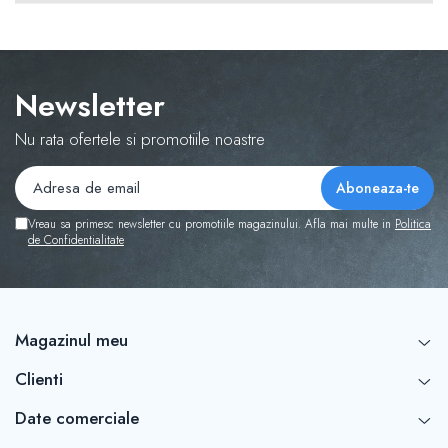
Tabla De Demonstratie
Tactica
Newsletter
Nu rata ofertele si promotiile noastre
Vreau sa primesc newsletter cu promotiile magazinului. Afla mai multe in
Politica
de Confidentialitate
Magazinul meu
Clienti
Date comerciale