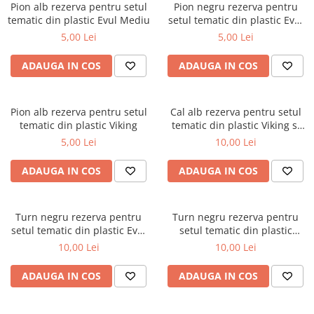
Pion alb rezerva pentru setul
Pion negru rezerva pentru
tematic din plastic Evul Mediu
Piese Sah Tematice Din Metal
setul tematic din plastic Evul
Mediu
5,00 Lei
5,00 Lei
Puzzle
Sah Magnetic India
ADAUGA IN COS
ADAUGA IN COS
Set Sah + Table/backgammon
Seturi Sah
Pion alb rezerva pentru setul
Cal alb rezerva pentru setul
tematic din plastic Viking
tematic din plastic Viking si
Ceasuri De Sah Digitale
Evul Mediu
5,00 Lei
10,00 Lei
Seturi Sah Tematice
Step 1
ADAUGA IN COS
ADAUGA IN COS
Step 1
Step 2
Turn negru rezerva pentru
Turn negru rezerva pentru
setul tematic din plastic Evul
setul tematic din plastic
Step 3
Mediu
Viking
10,00 Lei
10,00 Lei
Step 4
ADAUGA IN COS
ADAUGA IN COS
Step 5
Step 6