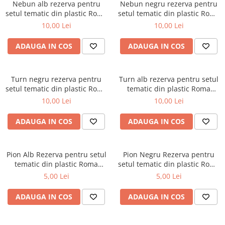
Nebun alb rezerva pentru
Nebun negru rezerva pentru
DGT
setul tematic din plastic Roma
setul tematic din plastic Roma
Finaluri
Antica
Antica
10,00 Lei
10,00 Lei
Instruire Generala
ADAUGA IN COS
ADAUGA IN COS
Instruire Generala
Lemn De Boxwood
Turn negru rezerva pentru
Turn alb rezerva pentru setul
Lemn De Carpen (hornbeam)
setul tematic din plastic Roma
tematic din plastic Roma
antica
Antica
Lemn De Sheesham
10,00 Lei
10,00 Lei
Piese de sah DGT
ADAUGA IN COS
ADAUGA IN COS
Piese De Sah Tematice Din Plastic
Piese Din Lemn
Pion Alb Rezerva pentru setul
Pion Negru Rezerva pentru
Piese Din Plastic
tematic din plastic Roma
setul tematic din plastic Roma
Antica
Antica
5,00 Lei
5,00 Lei
Piese rezerva
Piese sah electronice
ADAUGA IN COS
ADAUGA IN COS
Piese sah electronice
Piese Sah Tematice