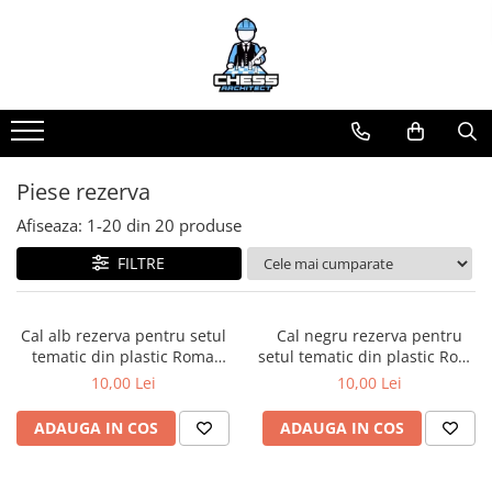
Materiale Șahiste
Produse Digitale
Universul Chess Architect
Accesorii
Conținut Video
Kit Chess Architect
Accesorii tabla
Faza 3
Experiențe Șahiste
Faza 1
Biografice
Antrenamente Șahiste
Piese rezerva
Biografice
Pachete ChessArchitect
Afiseaza:
1-
20
din
20
produse
Ceasuri Pentru Diverse Jocuri
FILTRE
Ceasuri
Tabla De Sah Din Lemn
Cluburi Si Scoli
Cal alb rezerva pentru setul
Cal negru rezerva pentru
tematic din plastic Roma
setul tematic din plastic Roma
Colectie De Partide
Antica
Antica
10,00 Lei
10,00 Lei
colectie de partide
ADAUGA IN COS
ADAUGA IN COS
Computere de sah
Deschideri