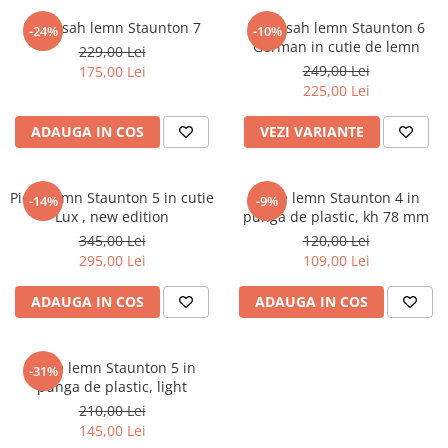
DGT
Piese sah lemn Staunton 7
Piese sah lemn Staunton 6
-24%
-10%
Finaluri
German in cutie de lemn
229,00 Lei
249,00 Lei
175,00 Lei
Instruire Generala
225,00 Lei
Instruire Generala
ADAUGA IN COS
VEZI VARIANTE
Lemn De Boxwood
Lemn De Carpen (hornbeam)
Piese lemn Staunton 5 in cutie
Lemn De Sheesham
Piese lemn Staunton 4 in
-14%
-9%
Lux , new edition
punga de plastic, kh 78 mm
Piese de sah DGT
345,00 Lei
120,00 Lei
Piese De Sah Tematice Din Plastic
295,00 Lei
109,00 Lei
Piese Din Lemn
ADAUGA IN COS
ADAUGA IN COS
Piese Din Plastic
Piese rezerva
Piese lemn Staunton 5 in
-31%
Piese sah electronice
punga de plastic, light
210,00 Lei
Piese sah electronice
145,00 Lei
Piese Sah Tematice