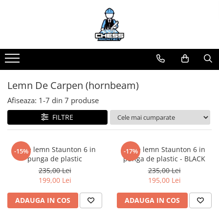
Materiale Șahiste
Produse Digitale
Universul Chess Architect
Accesorii
Conținut Video
Kit Chess Architect
Accesorii tabla
Faza 3
Experiențe Șahiste
Faza 1
Biografice
Antrenamente Șahiste
Lemn De Carpen (hornbeam)
Biografice
Pachete ChessArchitect
Afiseaza:
1-
7
din
7
produse
Ceasuri Pentru Diverse Jocuri
FILTRE
Ceasuri
Tabla De Sah Din Lemn
Cluburi Si Scoli
Piese lemn Staunton 6 in
Piese lemn Staunton 6 in
-15%
-17%
punga de plastic
punga de plastic - BLACK
Colectie De Partide
235,00 Lei
235,00 Lei
colectie de partide
199,00 Lei
195,00 Lei
Computere de sah
ADAUGA IN COS
ADAUGA IN COS
Deschideri