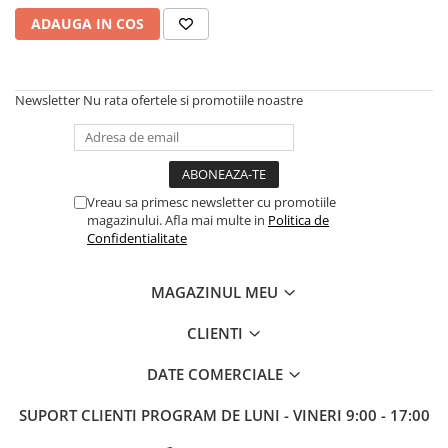
ADAUGA IN COS
Piese Sah Tematice Din Metal
Puzzle
Sah Magnetic India
Newsletter
Nu rata ofertele si promotiile noastre
Set Sah + Table/backgammon
Seturi Sah
Ceasuri De Sah Digitale
Vreau sa primesc newsletter cu promotiile
Seturi Sah Tematice
magazinului. Afla mai multe in
Politica de
Confidentialitate
Step 1
Step 1
MAGAZINUL MEU
Step 2
CLIENTI
Step 3
Step 4
DATE COMERCIALE
Step 5
SUPORT CLIENTI
PROGRAM DE LUNI - VINERI 9:00 - 17:00
Step 6