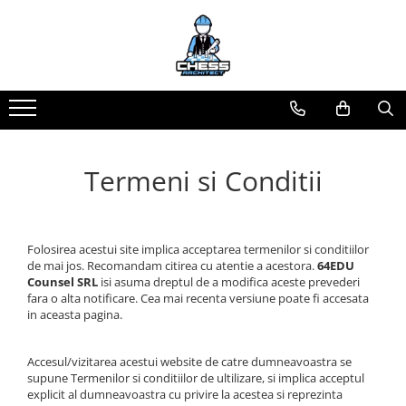
Materiale Șahiste
Produse Digitale
Universul Chess Architect
Accesorii
Conținut Video
Kit Chess Architect
Accesorii tabla
Faza 3
Experiențe Șahiste
Faza 1
Biografice
Antrenamente Șahiste
Termeni si Conditii
Biografice
Pachete ChessArchitect
Ceasuri Pentru Diverse Jocuri
Ceasuri
Folosirea acestui site implica acceptarea termenilor si conditiilor
Tabla De Sah Din Lemn
de mai jos. Recomandam citirea cu atentie a acestora.
64EDU
Cluburi Si Scoli
Counsel SRL
isi asuma dreptul de a modifica aceste prevederi
fara o alta notificare. Cea mai recenta versiune poate fi accesata
Colectie De Partide
in aceasta pagina.
colectie de partide
Computere de sah
Accesul/vizitarea acestui website de catre dumneavoastra se
supune Termenilor si conditiilor de ultilizare, si implica acceptul
Deschideri
explicit al dumneavoastra cu privire la acestea si reprezinta