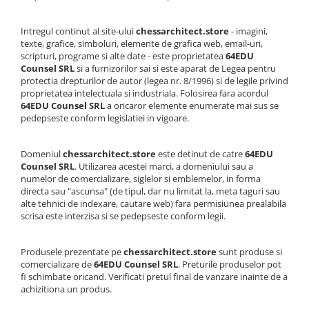
Piese Sah Tematice Din Metal
Intregul continut al site-ului
chessarchitect.store
- imagini,
Puzzle
texte, grafice, simboluri, elemente de grafica web, email-uri,
scripturi, programe si alte date - este proprietatea
64EDU
Sah Magnetic India
Counsel SRL
si a furnizorilor sai si este aparat de Legea pentru
protectia drepturilor de autor (legea nr. 8/1996) si de legile privind
Set Sah + Table/backgammon
proprietatea intelectuala si industriala. Folosirea fara acordul
Seturi Sah
64EDU Counsel SRL
a oricaror elemente enumerate mai sus se
pedepseste conform legislatiei in vigoare.
Ceasuri De Sah Digitale
Seturi Sah Tematice
Domeniul
chessarchitect.store
este detinut de catre
64EDU
Step 1
Counsel SRL
. Utilizarea acestei marci, a domeniului sau a
numelor de comercializare, siglelor si emblemelor, in forma
Step 1
directa sau "ascunsa" (de tipul, dar nu limitat la, meta taguri sau
alte tehnici de indexare, cautare web) fara permisiunea prealabila
Step 2
scrisa este interzisa si se pedepseste conform legii.
Step 3
Step 4
Produsele prezentate pe
chessarchitect.store
sunt produse si
comercializare de
64EDU Counsel SRL
. Preturile produselor pot
Step 5
fi schimbate oricand. Verificati pretul final de vanzare inainte de a
achizitiona un produs.
Step 6