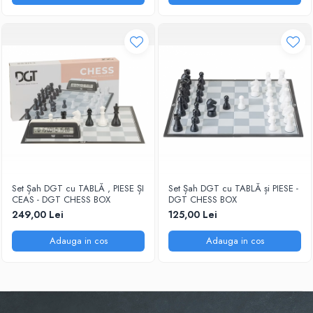
Piese Sah Tematice Din Metal
Puzzle
Sah Magnetic India
Set Sah + Table/backgammon
Seturi Sah
Ceasuri De Sah Digitale
Seturi Sah Tematice
Step 1
Set Șah DGT cu TABLĂ , PIESE ȘI
Set Șah DGT cu TABLĂ și PIESE -
Step 1
CEAS - DGT CHESS BOX
DGT CHESS BOX
Step 2
249,00 Lei
125,00 Lei
Step 3
Adauga in cos
Adauga in cos
Step 4
Step 5
Step 6