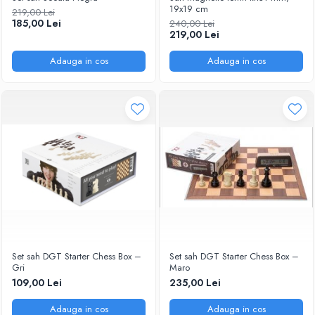
DGT
19x19 cm
219,00 Lei
185,00 Lei
240,00 Lei
Finaluri
219,00 Lei
Instruire Generala
Adauga in cos
Adauga in cos
Instruire Generala
Lemn De Boxwood
Lemn De Carpen (hornbeam)
Lemn De Sheesham
Piese de sah DGT
Piese De Sah Tematice Din Plastic
Piese Din Lemn
Piese Din Plastic
Piese rezerva
Set sah DGT Starter Chess Box –
Set sah DGT Starter Chess Box –
Gri
Maro
Piese sah electronice
109,00 Lei
235,00 Lei
Piese sah electronice
Adauga in cos
Adauga in cos
Piese Sah Tematice