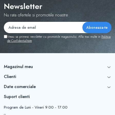
Tabla De Demonstratie
Newsletter
Tactica
Nu rata ofertele si promotiile noastre
Vreau sa primesc newsletter cu promotiile magazinului. Afla mai multe in
Politica
de Confidentialitate
Magazinul meu
Clienti
Date comerciale
Suport clienti
Program de Luni - Vineri 9:00 - 17:00