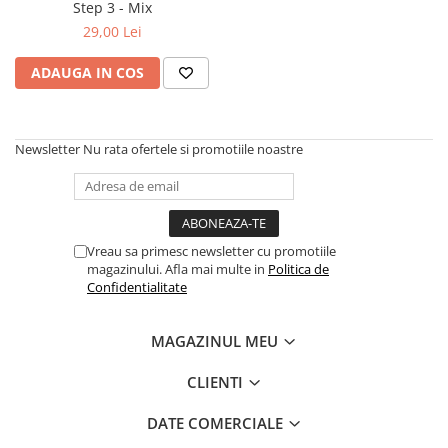
Step 3 - Mix
Deschideri
29,00 Lei
DGT
ADAUGA IN COS
Finaluri
Instruire Generala
Instruire Generala
Newsletter
Nu rata ofertele si promotiile noastre
Lemn De Boxwood
Lemn De Carpen (hornbeam)
Lemn De Sheesham
Vreau sa primesc newsletter cu promotiile
Piese de sah DGT
magazinului. Afla mai multe in
Politica de
Confidentialitate
Piese De Sah Tematice Din Plastic
Piese Din Lemn
MAGAZINUL MEU
Piese Din Plastic
CLIENTI
Piese rezerva
Piese sah electronice
DATE COMERCIALE