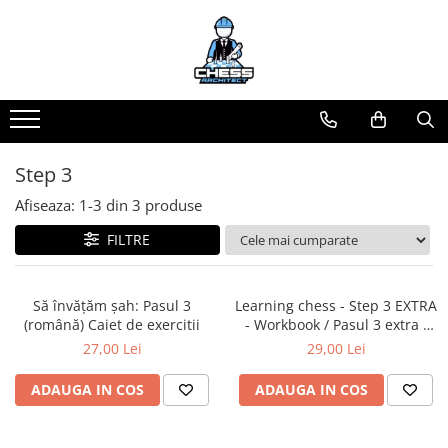
Toate Produsele
Materiale Șahiste
Accesorii
Accesorii tabla
Step 3
Biografice
Afiseaza:
1-
3
din
3
produse
Biografice
FILTRE
Ceasuri Pentru Diverse Jocuri
Ceasuri
Să învățăm șah: Pasul 3
Learning chess - Step 3 EXTRA
Tabla De Sah Din Lemn
(română) Caiet de exercitii
- Workbook / Pasul 3 extra -
Cluburi Si Scoli
Caiet de exercitii
27,00 Lei
29,00 Lei
Colectie De Partide
ADAUGA IN COS
ADAUGA IN COS
colectie de partide
Computere de sah