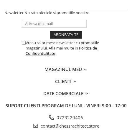
Piese Sah Tematice Din Metal
Newsletter
Nu rata ofertele si promotiile noastre
Puzzle
Sah Magnetic India
Set Sah + Table/backgammon
Vreau sa primesc newsletter cu promotiile
Seturi Sah
magazinului. Afla mai multe in
Politica de
Confidentialitate
Ceasuri De Sah Digitale
Seturi Sah Tematice
MAGAZINUL MEU
Step 1
Step 1
CLIENTI
Step 2
DATE COMERCIALE
Step 3
SUPORT CLIENTI
PROGRAM DE LUNI - VINERI 9:00 - 17:00
Step 4
Step 5
0723220406
Step 6
contact@chessrachitect.store