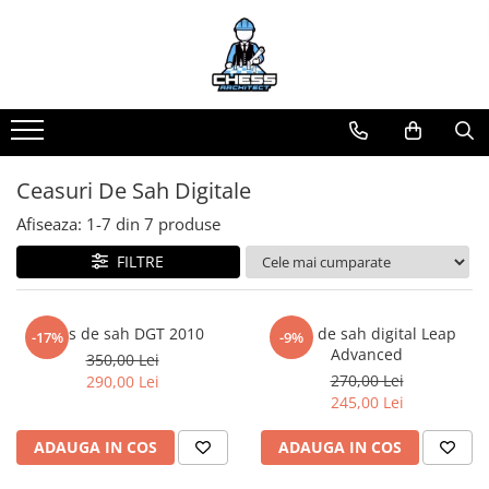
Materiale Șahiste
Produse Digitale
Universul Chess Architect
Accesorii
Conținut Video
Kit Chess Architect
Accesorii tabla
Faza 3
Experiențe Șahiste
Faza 1
Biografice
Antrenamente Șahiste
Ceasuri De Sah Digitale
Biografice
Pachete ChessArchitect
Afiseaza:
1-
7
din
7
produse
Ceasuri Pentru Diverse Jocuri
FILTRE
Ceasuri
Tabla De Sah Din Lemn
Cluburi Si Scoli
Ceas de sah DGT 2010
Ceas de sah digital Leap
-17%
-9%
Advanced
350,00 Lei
Colectie De Partide
270,00 Lei
290,00 Lei
colectie de partide
245,00 Lei
Computere de sah
ADAUGA IN COS
ADAUGA IN COS
Deschideri