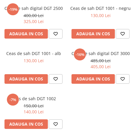
DGT
Ceas de sah digital DGT 2500
Ceas de sah DGT 1001 - negru
-19%
Finaluri
400,00 Lei
130,00 Lei
325,00 Lei
Instruire Generala
Instruire Generala
ADAUGA IN COS
ADAUGA IN COS
Lemn De Boxwood
Lemn De Carpen (hornbeam)
Ceas de sah DGT 1001 - alb
Ceas de sah digital DGT 3000
-16%
Lemn De Sheesham
130,00 Lei
485,00 Lei
405,00 Lei
Piese de sah DGT
Piese De Sah Tematice Din Plastic
ADAUGA IN COS
ADAUGA IN COS
Piese Din Lemn
Piese Din Plastic
Ceas de sah DGT 1002
-7%
Piese rezerva
150,00 Lei
140,00 Lei
Piese sah electronice
Piese sah electronice
ADAUGA IN COS
Piese Sah Tematice