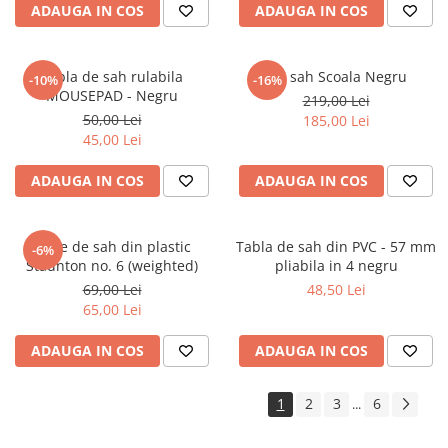
ADAUGA IN COS
ADAUGA IN COS
Tabla de sah rulabila
Set sah Scoala Negru
-10%
-16%
MOUSEPAD - Negru
219,00 Lei
50,00 Lei
185,00 Lei
45,00 Lei
ADAUGA IN COS
ADAUGA IN COS
Piese de sah din plastic
Tabla de sah din PVC - 57 mm
-6%
Staunton no. 6 (weighted)
pliabila in 4 negru
69,00 Lei
48,50 Lei
65,00 Lei
ADAUGA IN COS
ADAUGA IN COS
1
2
3
6
...