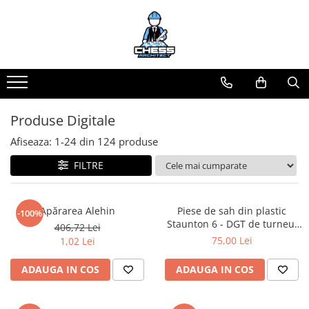
Materiale Șahiste
Produse Digitale
Universul Chess Architect
Accesorii
Conținut Video
Kit Chess Architect
Accesorii tabla
Faza 3
Experiențe Șahiste
Faza 1
Biografice
Antrenamente Șahiste
Produse Digitale
Biografice
Pachete ChessArchitect
Afiseaza:
1-
24
din
124
produse
Ceasuri Pentru Diverse Jocuri
FILTRE
Ceasuri
Tabla De Sah Din Lemn
Cluburi Si Scoli
Apărarea Alehin
Piese de sah din plastic
-100%
Staunton 6 - DGT de turneu,
406,72 Lei
Colectie De Partide
in punga
75,00 Lei
1,02 Lei
colectie de partide
ADAUGA IN COS
ADAUGA IN COS
Computere de sah
Deschideri