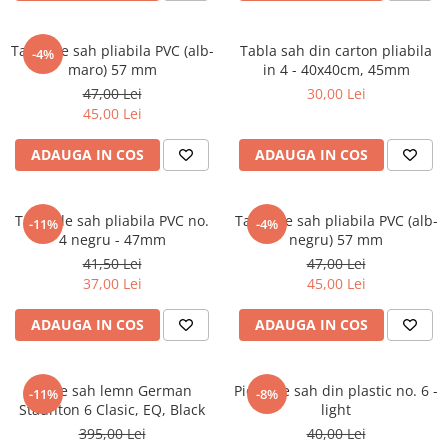
Piese Sah Tematice Din Metal
Tabla de sah pliabila PVC (alb-
Tabla sah din carton pliabila
-4%
Puzzle
maro) 57 mm
in 4 - 40x40cm, 45mm
Sah Magnetic India
47,00 Lei
30,00 Lei
45,00 Lei
Set Sah + Table/backgammon
Seturi Sah
ADAUGA IN COS
ADAUGA IN COS
Ceasuri De Sah Digitale
Seturi Sah Tematice
Tabla de sah pliabila PVC no.
Tabla de sah pliabila PVC (alb-
-11%
-4%
4 negru - 47mm
negru) 57 mm
Step 1
41,50 Lei
47,00 Lei
Step 1
37,00 Lei
45,00 Lei
Step 2
ADAUGA IN COS
ADAUGA IN COS
Step 3
Step 4
Piese sah lemn German
Piese de sah din plastic no. 6 -
-11%
-8%
Step 5
Staunton 6 Clasic, EQ, Black
light
Step 6
395,00 Lei
40,00 Lei