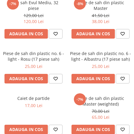
Piese sah Evul Mediu, 32
Piese de sah din plastic
DGT
-7%
-8%
piese
Master
Finaluri
129,00 Lei
41,50 Lei
120,00 Lei
38,00 Lei
Instruire Generala
Instruire Generala
ADAUGA IN COS
ADAUGA IN COS
Lemn De Boxwood
Lemn De Carpen (hornbeam)
Piese de sah din plastic no. 6 -
Piese de sah din plastic no. 6 -
Lemn De Sheesham
light - Rosu (17 piese sah)
light - Albastru (17 piese sah)
25,00 Lei
25,00 Lei
Piese de sah DGT
Piese De Sah Tematice Din Plastic
ADAUGA IN COS
ADAUGA IN COS
Piese Din Lemn
Piese Din Plastic
Caiet de partide
Piese de sah din plastic
-7%
Master (weighted)
Piese rezerva
17,00 Lei
70,00 Lei
Piese sah electronice
65,00 Lei
Piese sah electronice
ADAUGA IN COS
ADAUGA IN COS
Piese Sah Tematice