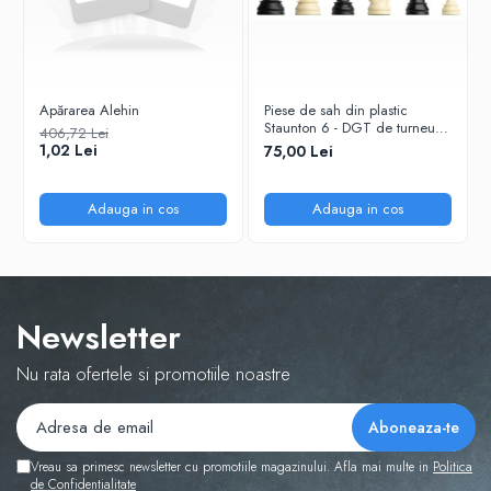
Tabla De Demonstratie
Tactica
Apărarea Alehin
Piese de sah din plastic
Staunton 6 - DGT de turneu,
406,72 Lei
in punga
1,02 Lei
75,00 Lei
Adauga in cos
Adauga in cos
Newsletter
Nu rata ofertele si promotiile noastre
Vreau sa primesc newsletter cu promotiile magazinului. Afla mai multe in
Politica
de Confidentialitate