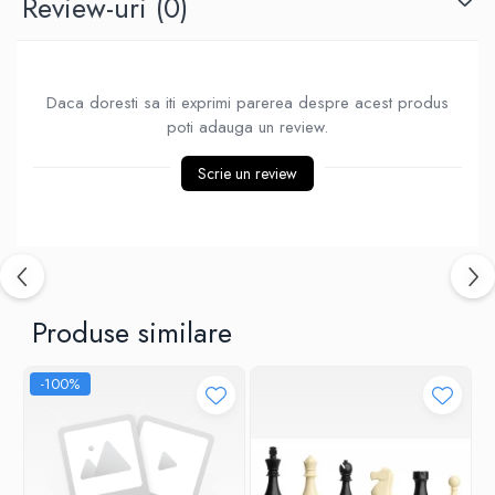
Review-uri
(0)
Piese Sah Tematice Din Metal
Puzzle
Sah Magnetic India
Daca doresti sa iti exprimi parerea despre acest produs
poti adauga un review.
Set Sah + Table/backgammon
Seturi Sah
Scrie un review
Ceasuri De Sah Digitale
Seturi Sah Tematice
Step 1
Step 1
Produse similare
Step 2
Step 3
-100%
Step 4
Step 5
Step 6