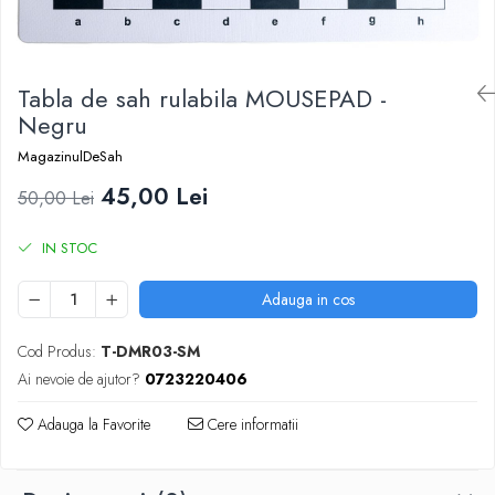
DGT
Finaluri
Instruire Generala
Tabla de sah rulabila MOUSEPAD -
Instruire Generala
Negru
Lemn De Boxwood
MagazinulDeSah
Lemn De Carpen (hornbeam)
45,00 Lei
50,00 Lei
Lemn De Sheesham
IN STOC
Piese de sah DGT
Piese De Sah Tematice Din Plastic
Adauga in cos
Piese Din Lemn
Cod Produs:
T-DMR03-SM
Piese Din Plastic
Ai nevoie de ajutor?
0723220406
Piese rezerva
Piese sah electronice
Adauga la Favorite
Cere informatii
Piese sah electronice
Piese Sah Tematice