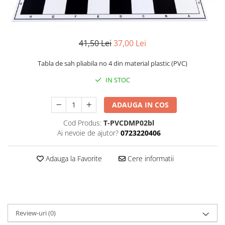
DGT
Finaluri
Instruire Generala
41,50 Lei
37,00 Lei
Instruire Generala
Tabla de sah pliabila no 4 din material plastic (PVC)
Lemn De Boxwood
IN STOC
Lemn De Carpen (hornbeam)
Lemn De Sheesham
ADAUGA IN COS
Piese de sah DGT
Cod Produs:
T-PVCDMP02bl
Piese De Sah Tematice Din Plastic
Ai nevoie de ajutor?
0723220406
Piese Din Lemn
Adauga la Favorite
Cere informatii
Piese Din Plastic
Piese rezerva
Piese sah electronice
Piese sah electronice
Review-uri
(0)
Piese Sah Tematice