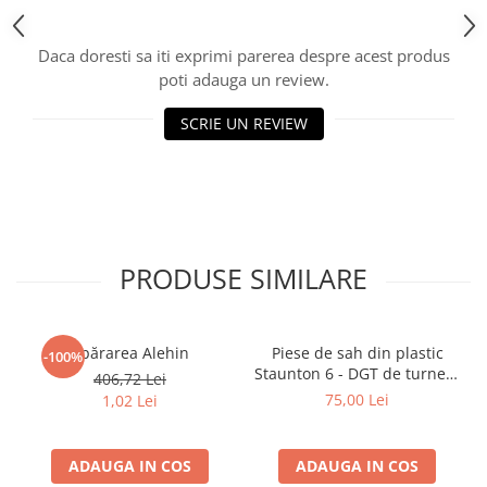
Piese Sah Tematice Din Metal
Daca doresti sa iti exprimi parerea despre acest produs
Puzzle
poti adauga un review.
Sah Magnetic India
SCRIE UN REVIEW
Set Sah + Table/backgammon
Seturi Sah
Ceasuri De Sah Digitale
Seturi Sah Tematice
Step 1
PRODUSE SIMILARE
Step 1
Step 2
Apărarea Alehin
Piese de sah din plastic
-100%
Step 3
Staunton 6 - DGT de turneu,
406,72 Lei
in punga
Step 4
75,00 Lei
1,02 Lei
Step 5
Step 6
ADAUGA IN COS
ADAUGA IN COS