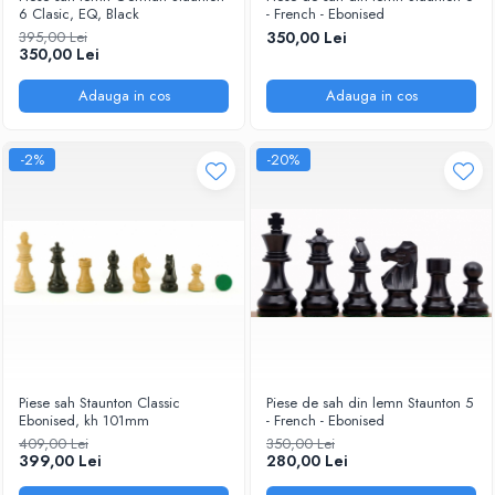
DGT
6 Clasic, EQ, Black
- French - Ebonised
395,00 Lei
350,00 Lei
Finaluri
350,00 Lei
Instruire Generala
Adauga in cos
Adauga in cos
Instruire Generala
Lemn De Boxwood
-2%
-20%
Lemn De Carpen (hornbeam)
Lemn De Sheesham
Piese de sah DGT
Piese De Sah Tematice Din Plastic
Piese Din Lemn
Piese Din Plastic
Piese rezerva
Piese sah Staunton Classic
Piese de sah din lemn Staunton 5
Ebonised, kh 101mm
- French - Ebonised
Piese sah electronice
409,00 Lei
350,00 Lei
Piese sah electronice
399,00 Lei
280,00 Lei
Piese Sah Tematice