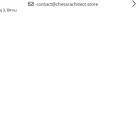
contact@chessrachitect.store
j 3, Birou