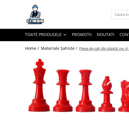
Toate Produsele
Materiale Șahiste
TOATE PRODUSELE
PROMOTII
NOUTATI
CON
Accesorii
Accesorii tabla
Home /
Materiale Șahiste /
Piese de sah din plastic no. 6 
Biografice
Biografice
Ceasuri Pentru Diverse Jocuri
Ceasuri
Tabla De Sah Din Lemn
Cluburi Si Scoli
Colectie De Partide
colectie de partide
Computere de sah