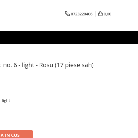
0723220406
0,00
 no. 6 - light - Rosu (17 piese sah)
 light
A IN COS