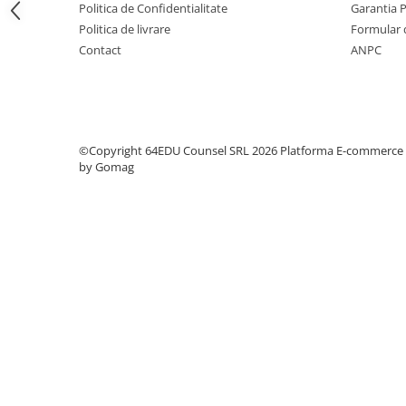
Politica de Confidentialitate
Garantia 
Step 6
Politica de livrare
Formular 
Tabla De Demonstratie
Contact
ANPC
Tactica
Caiete Partida
Carti De Sah
Produse Digitale
©Copyright 64EDU Counsel SRL 2026
Platforma E-commerce
by Gomag
Conținut Video
Faza 3
Faza 1
Universul Chess Architect
Kit Chess Architect
Experiențe Șahiste
Antrenamente Șahiste
Pachete ChessArchitect