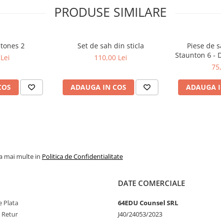
PRODUSE SIMILARE
stones 2
Set de sah din sticla
Piese de s
Staunton 6 - 
Lei
110,00 Lei
p
75
COS
ADAUGA IN COS
ADAUGA I
la mai multe in
Politica de Confidentialitate
DATE COMERCIALE
 Plata
64EDU Counsel SRL
e Retur
J40/24053/2023