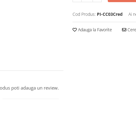
Cod Produs:
PI-CC03Cred
Ai n
Adauga la Favorite
Cere 
produs poti adauga un review.