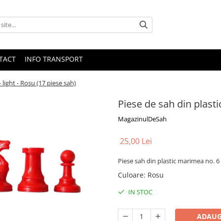
TACT
INFO TRANSPORT
- light - Rosu (17 piese sah)
Piese de sah din plastic
MagazinulDeSah
25,00 Lei
Piese sah din plastic marimea no. 6 -
Culoare
:
Rosu
IN STOC
ADAUG