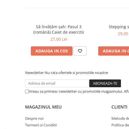
Piese sah electronice
Piese Sah Tematice
Piese Sah Tematice Din Metal
Să învățăm șah: Pasul 3
Stepping 
Puzzle
(română) Caiet de exercitii
29,00 
Sah Magnetic India
27,00 Lei
Set Sah + Table/backgammon
ADAUGA IN COS
ADAUGA IN 
Seturi Sah
Ceasuri De Sah Digitale
Seturi Sah Tematice
Newsletter
Nu rata ofertele si promotiile noastre
Step 1
Step 1
Vreau sa primesc newsletter cu promotiile magazinului. Af
Step 2
Step 3
MAGAZINUL MEU
CLIENTI
Step 4
Despre noi
Metode de
Step 5
Termeni si Conditii
Politica d