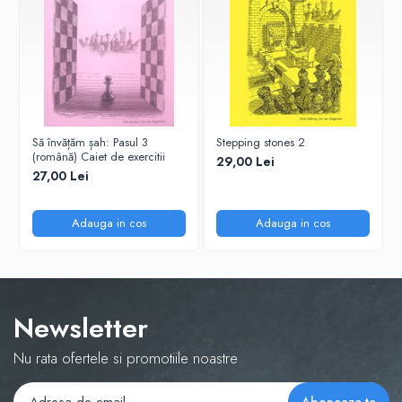
Tabla De Demonstratie
Tactica
Să învățăm șah: Pasul 3
Stepping stones 2
(română) Caiet de exercitii
29,00 Lei
27,00 Lei
Adauga in cos
Adauga in cos
Newsletter
Nu rata ofertele si promotiile noastre