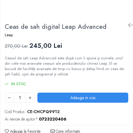
DGT
Finaluri
Instruire Generala
Ceas de sah digital Leap Advanced
Instruire Generala
Leap
Lemn De Boxwood
245,00 Lei
270,00 Lei
Lemn De Carpen (hornbeam)
Ceasul de sah Leap Advanced este după cum îi spune și numele, unul
Lemn De Sheesham
din cele mai avansate ceasuri ale producătorului chinez Leap. El se
Piese de sah DGT
bucură de facilități avansate de timp cu bonus și delay fiind un ceas de
șah fiabil, ușor de programat și utilizat.
Piese De Sah Tematice Din Plastic
IN STOC
Piese Din Lemn
Piese Din Plastic
Adauga in cos
Piese rezerva
Cod Produs:
CE-CNCPQ9912
Piese sah electronice
Ai nevoie de ajutor?
0723220406
Piese sah electronice
Adauga la Favorite
Cere informatii
Piese Sah Tematice