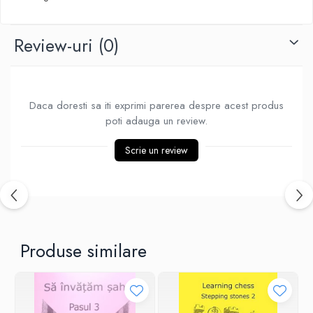
Piese Sah Tematice Din Metal
Review-uri
(0)
Puzzle
Sah Magnetic India
Set Sah + Table/backgammon
Daca doresti sa iti exprimi parerea despre acest produs
Seturi Sah
poti adauga un review.
Ceasuri De Sah Digitale
Seturi Sah Tematice
Scrie un review
Step 1
Step 1
Step 2
Step 3
Produse similare
Step 4
Step 5
Step 6