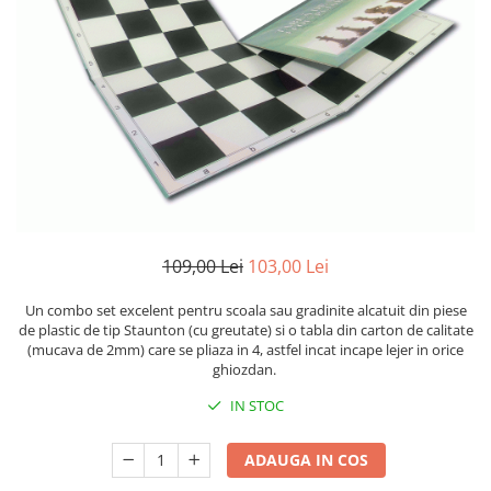
DGT
Finaluri
Instruire Generala
Instruire Generala
Lemn De Boxwood
Lemn De Carpen (hornbeam)
Lemn De Sheesham
Piese de sah DGT
109,00 Lei
103,00 Lei
Piese De Sah Tematice Din Plastic
Un combo set excelent pentru scoala sau gradinite alcatuit din piese
Piese Din Lemn
de plastic de tip Staunton (cu greutate) si o tabla din carton de calitate
(mucava de 2mm) care se pliaza in 4, astfel incat incape lejer in orice
Piese Din Plastic
ghiozdan.
Piese rezerva
IN STOC
Piese sah electronice
Piese sah electronice
ADAUGA IN COS
Piese Sah Tematice