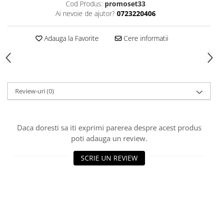
Cod Produs:
promoset33
Ai nevoie de ajutor?
0723220406
Piese Sah Tematice Din Metal
Puzzle
Adauga la Favorite
Cere informatii
Sah Magnetic India
Set Sah + Table/backgammon
Seturi Sah
Ceasuri De Sah Digitale
Review-uri
(0)
Seturi Sah Tematice
Step 1
Daca doresti sa iti exprimi parerea despre acest produs
Step 1
poti adauga un review.
Step 2
SCRIE UN REVIEW
Step 3
Step 4
Step 5
Step 6