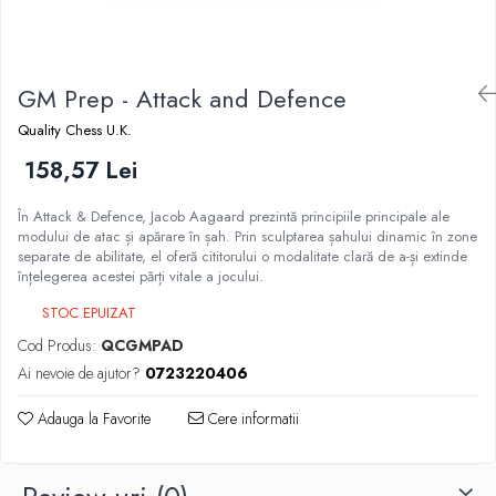
DGT
Finaluri
Instruire Generala
GM Prep - Attack and Defence
Instruire Generala
Quality Chess U.K.
Lemn De Boxwood
158,57 Lei
Lemn De Carpen (hornbeam)
În Attack & Defence, Jacob Aagaard prezintă principiile principale ale
Lemn De Sheesham
modului de atac și apărare în șah. Prin sculptarea șahului dinamic în zone
Piese de sah DGT
separate de abilitate, el oferă cititorului o modalitate clară de a-și extinde
înțelegerea acestei părți vitale a jocului.
Piese De Sah Tematice Din Plastic
STOC EPUIZAT
Piese Din Lemn
Cod Produs:
QCGMPAD
Piese Din Plastic
Ai nevoie de ajutor?
0723220406
Piese rezerva
Adauga la Favorite
Cere informatii
Piese sah electronice
Piese sah electronice
Piese Sah Tematice