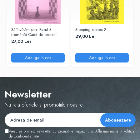
Tabla De Demonstratie
Tactica
Să învățăm șah: Pasul 3
Stepping stones 2
(română) Caiet de exercitii
29,00 Lei
27,00 Lei
Adauga in cos
Adauga in cos
Newsletter
Nu rata ofertele si promotiile noastre
Vreau sa primesc newsletter cu promotiile magazinului. Afla mai multe in
Politica
de Confidentialitate