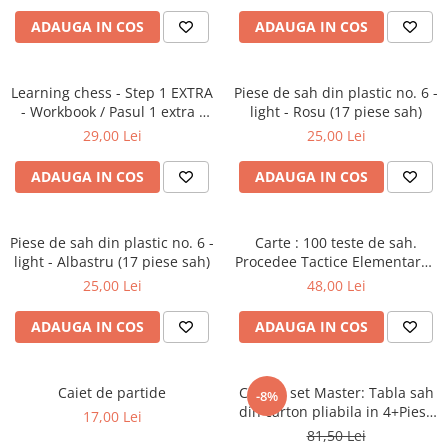
Tabla De Demonstratie
ADAUGA IN COS
ADAUGA IN COS
Tactica
Learning chess - Step 1 EXTRA
Piese de sah din plastic no. 6 -
- Workbook / Pasul 1 extra -
light - Rosu (17 piese sah)
Caiet de exercitii
29,00 Lei
25,00 Lei
ADAUGA IN COS
ADAUGA IN COS
Piese de sah din plastic no. 6 -
Carte : 100 teste de sah.
light - Albastru (17 piese sah)
Procedee Tactice Elementare /
M. Ceteras
25,00 Lei
48,00 Lei
ADAUGA IN COS
ADAUGA IN COS
Caiet de partide
Combo set Master: Tabla sah
-8%
din carton pliabila in 4+Piese
17,00 Lei
de sah din plastic no. 6
81,50 Lei