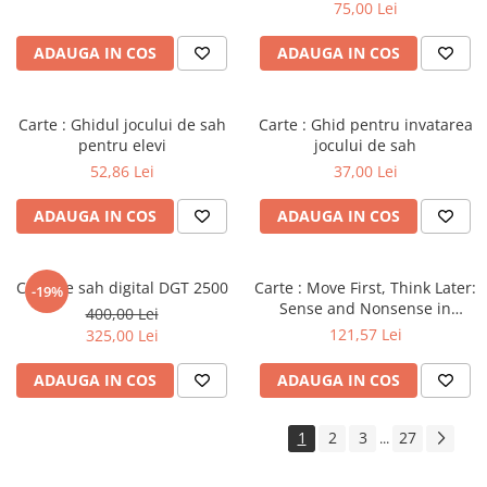
Master
75,00 Lei
ADAUGA IN COS
ADAUGA IN COS
Carte : Ghidul jocului de sah
Carte : Ghid pentru invatarea
pentru elevi
jocului de sah
52,86 Lei
37,00 Lei
ADAUGA IN COS
ADAUGA IN COS
Ceas de sah digital DGT 2500
Carte : Move First, Think Later:
-19%
Sense and Nonsense in
400,00 Lei
Improving Your Chess, Willy
121,57 Lei
325,00 Lei
Hendriks
ADAUGA IN COS
ADAUGA IN COS
1
2
3
27
...