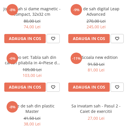
Piese Sah Tematice Din Metal
Joc de sah si dame magnetic -
Ceas de sah digital Leap
-8%
-9%
compact, 32x32 cm
Advanced
Puzzle
80,00 Lei
270,00 Lei
Sah Magnetic India
74,00 Lei
245,00 Lei
Set Sah + Table/backgammon
ADAUGA IN COS
ADAUGA IN COS
Seturi Sah
Ceasuri De Sah Digitale
Combo set: Tabla sah din
Set Scoala new edition
-6%
-11%
Seturi Sah Tematice
carton pliabila in 4+Piese de
91,50 Lei
sah din plastic no. 6 -
Step 1
109,00 Lei
81,00 Lei
weighted
103,00 Lei
Step 1
Step 2
ADAUGA IN COS
ADAUGA IN COS
Step 3
Step 4
Piese de sah din plastic
Sa invatam sah - Pasul 2 -
-8%
Master
Caiet de exercitii
Step 5
41,50 Lei
27,00 Lei
Step 6
38,00 Lei