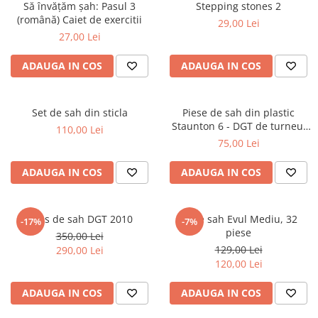
Să învățăm șah: Pasul 3
Stepping stones 2
DGT
(română) Caiet de exercitii
29,00 Lei
Finaluri
27,00 Lei
Instruire Generala
ADAUGA IN COS
ADAUGA IN COS
Instruire Generala
Lemn De Boxwood
Set de sah din sticla
Piese de sah din plastic
Lemn De Carpen (hornbeam)
Staunton 6 - DGT de turneu,
110,00 Lei
in punga
Lemn De Sheesham
75,00 Lei
Piese de sah DGT
ADAUGA IN COS
ADAUGA IN COS
Piese De Sah Tematice Din Plastic
Piese Din Lemn
Ceas de sah DGT 2010
Piese sah Evul Mediu, 32
-17%
-7%
Piese Din Plastic
piese
350,00 Lei
129,00 Lei
Piese rezerva
290,00 Lei
120,00 Lei
Piese sah electronice
ADAUGA IN COS
ADAUGA IN COS
Piese sah electronice
Piese Sah Tematice