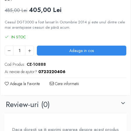
DGT
405,00 Lei
485,00 Lei
Finaluri
Instruire Generala
Ceasul DGT3000 a fost lansat în Octombrie 2014 şi este unul dintre cele
mai avantajoase ceasuri de până acum.
Instruire Generala
IN STOC
Lemn De Boxwood
Lemn De Carpen (hornbeam)
Adauga in cos
Lemn De Sheesham
Cod Produs:
CE-10888
Piese de sah DGT
Ai nevoie de ajutor?
0723220406
Piese De Sah Tematice Din Plastic
Adauga la Favorite
Cere informatii
Piese Din Lemn
Piese Din Plastic
Review-uri
(0)
Piese rezerva
Piese sah electronice
Piese sah electronice
Daca doresti sa iti exprimi parerea despre acest produs
Piese Sah Tematice