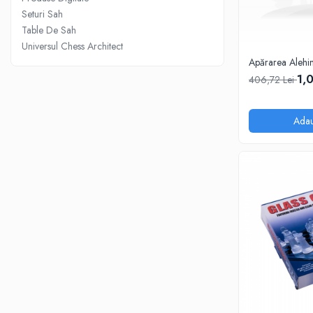
Deschideri
Seturi Sah
Table De Sah
DGT
Universul Chess Architect
Finaluri
Apărarea Alehi
Instruire Generala
1,
406,72 Lei
Instruire Generala
Lemn De Boxwood
Adau
Lemn De Carpen (hornbeam)
Lemn De Sheesham
Piese de sah DGT
Piese De Sah Tematice Din Plastic
Piese Din Lemn
Piese Din Plastic
Piese rezerva
Piese sah electronice