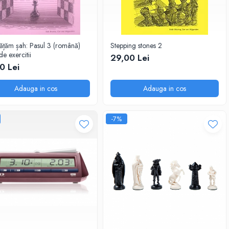
vățăm șah: Pasul 3 (română)
Stepping stones 2
de exercitii
29,00 Lei
0 Lei
Adauga in cos
Adauga in cos
-7%