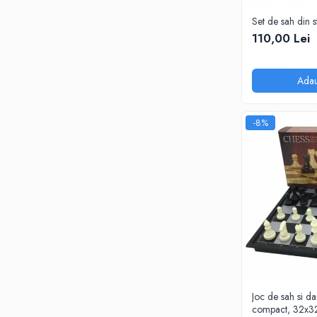
Piese sah electronice
Set de sah din s
Piese Sah Tematice
110,00 Lei
Piese Sah Tematice Din Metal
Puzzle
Adau
Sah Magnetic India
Set Sah + Table/backgammon
-8%
Seturi Sah
Ceasuri De Sah Digitale
Seturi Sah Tematice
Step 1
Step 1
Step 2
Step 3
Step 4
Joc de sah si d
Step 5
compact, 32x3