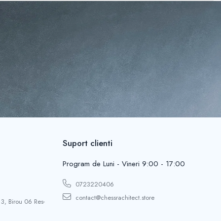
Suport clienti
Program de Luni - Vineri 9:00 - 17:00
0723220406
contact@chessrachitect.store
 3, Birou 06 Res-