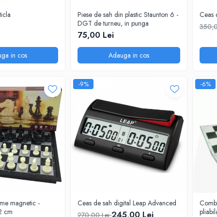
ticla
Piese de sah din plastic Staunton 6 -
Ceas 
DGT de turneu, in punga
350,0
75,00 Lei
ga in cos
Adauga in cos
-9%
-6%
ame magnetic -
Ceas de sah digital Leap Advanced
Combo
2 cm
pliabi
245,00 Lei
270,00 Lei