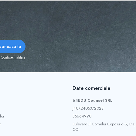
 Confidentialitate
Date comerciale
64EDU Counsel SRL
J40/24053/2023
lor
35664990
r
Bulevardul Corneliu Coposu 6-8, Etaj
CO