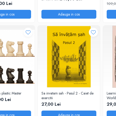
no. 6 
00 Lei
109,0
ga in cos
Adauga in cos
 plastic Master
Sa invatam sah - Pasul 2 - Caiet de
Learni
exercitii
Workbo
00 Lei
exercit
27,00 Lei
29,0
ga in cos
Adauga in cos