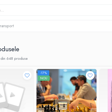
transport
odusele
din
648
produse
-17%
NOU