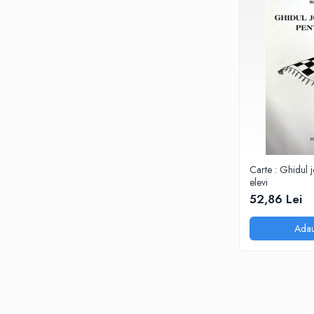
Carte : Ghidul j
elevi
52,86 Lei
Adau