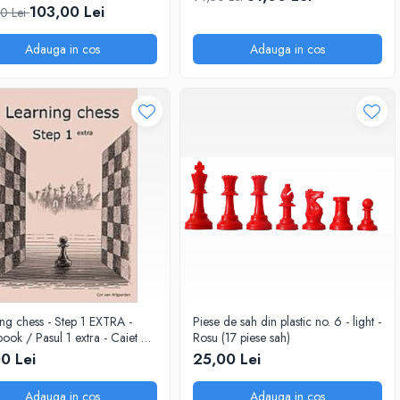
- weighted
103,00 Lei
0 Lei
Adauga in cos
Adauga in cos
ng chess - Step 1 EXTRA -
Piese de sah din plastic no. 6 - light -
ok / Pasul 1 extra - Caiet de
Rosu (17 piese sah)
ii
0 Lei
25,00 Lei
Adauga in cos
Adauga in cos