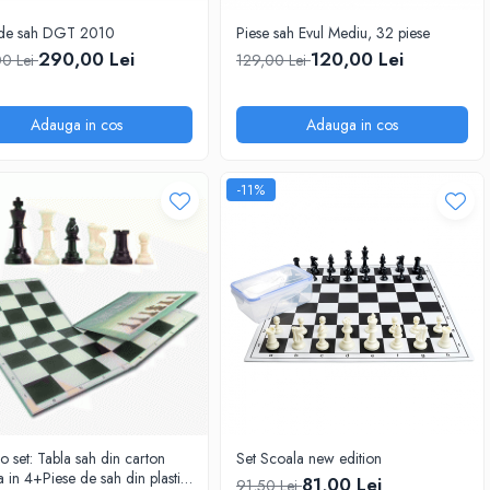
de sah DGT 2010
Piese sah Evul Mediu, 32 piese
290,00 Lei
120,00 Lei
0 Lei
129,00 Lei
Adauga in cos
Adauga in cos
-11%
 set: Tabla sah din carton
Set Scoala new edition
la in 4+Piese de sah din plastic
81,00 Lei
91,50 Lei