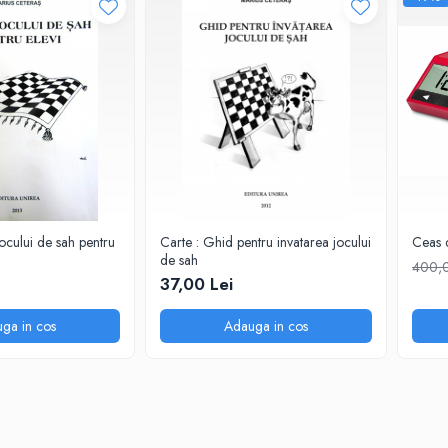
ocului de sah pentru
Carte : Ghid pentru invatarea jocului
Ceas 
de sah
400,0
37,00 Lei
ga in cos
Adauga in cos