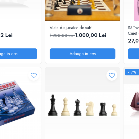
n
Viata de jucator de sah!
Să în
Caiet 
02 Lei
1.000,00 Lei
1.200,00 Lei
27,0
ga in cos
Adauga in cos
-17%