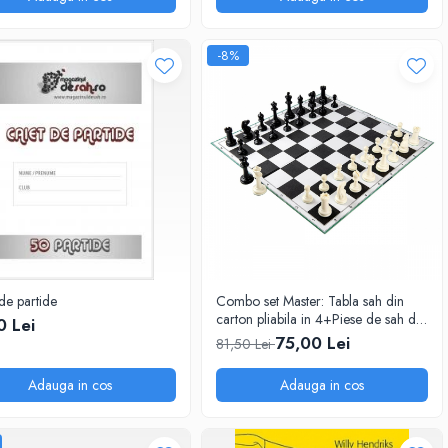
-8%
de partide
Combo set Master: Tabla sah din
carton pliabila in 4+Piese de sah din
0 Lei
plastic no. 6 Master
75,00 Lei
81,50 Lei
Adauga in cos
Adauga in cos