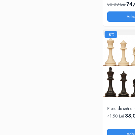
74,
80,00 Lei
Step 6
Tabla De Demonstratie
Adau
Tactica
Caiete Partida
-8%
Carti De Sah
Produse Digitale
Conținut Video
Faza 3
Faza 1
Universul Chess Architect
Kit Chess Architect
Experiențe Șahiste
Antrenamente Șahiste
Piese de sah din
38,
41,50 Lei
Pachete ChessArchitect
Adau