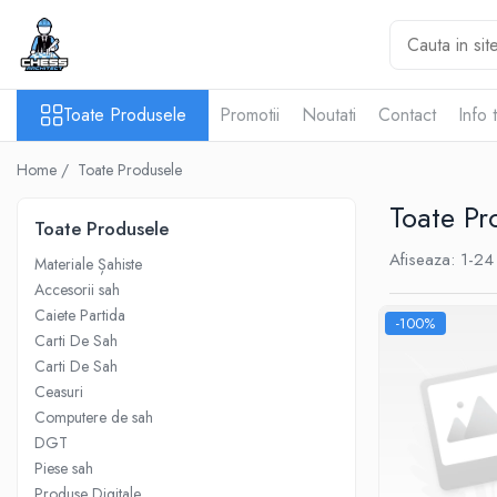
Toate Produsele
Toate Produsele
Promotii
Noutati
Contact
Info 
Materiale Șahiste
Accesorii
Home /
Toate Produsele
Accesorii tabla
Toate Pr
Biografice
Toate Produsele
Biografice
Afiseaza:
1-
24
Materiale Șahiste
Ceasuri Pentru Diverse Jocuri
Accesorii sah
Caiete Partida
Ceasuri
-100%
Carti De Sah
Tabla De Sah Din Lemn
Carti De Sah
Cluburi Si Scoli
Ceasuri
Colectie De Partide
Computere de sah
DGT
colectie de partide
Piese sah
Computere de sah
Produse Digitale