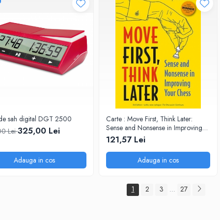
de sah digital DGT 2500
Carte : Move First, Think Later:
Sense and Nonsense in Improving
325,00 Lei
0 Lei
Your Chess, Willy Hendriks
121,57 Lei
Adauga in cos
Adauga in cos
1
2
3
27
...