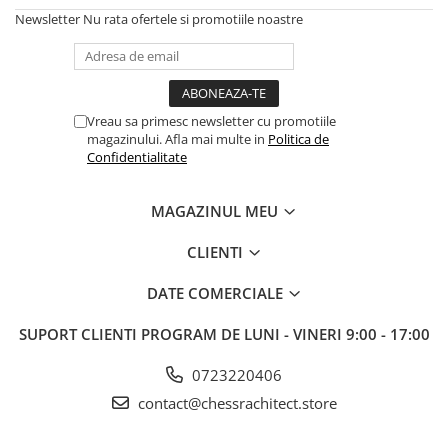
DGT
Newsletter
Nu rata ofertele si promotiile noastre
Finaluri
Instruire Generala
Instruire Generala
Vreau sa primesc newsletter cu promotiile
Lemn De Boxwood
magazinului. Afla mai multe in
Politica de
Confidentialitate
Lemn De Carpen (hornbeam)
Lemn De Sheesham
MAGAZINUL MEU
Piese de sah DGT
CLIENTI
Piese De Sah Tematice Din Plastic
Piese Din Lemn
DATE COMERCIALE
Piese Din Plastic
SUPORT CLIENTI
PROGRAM DE LUNI - VINERI 9:00 - 17:00
Piese rezerva
0723220406
Piese sah electronice
contact@chessrachitect.store
Piese sah electronice
Piese Sah Tematice