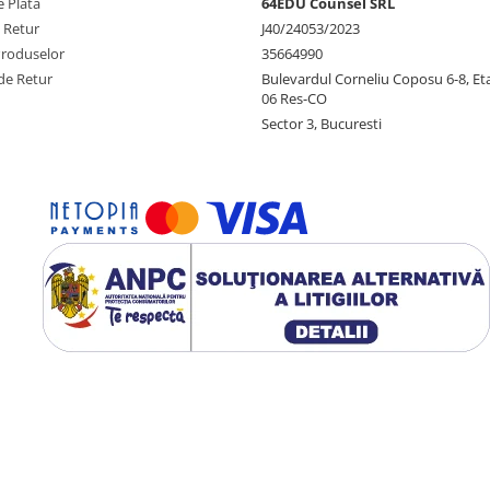
 Plata
64EDU Counsel SRL
e Retur
J40/24053/2023
Produselor
35664990
de Retur
Bulevardul Corneliu Coposu 6-8, Eta
06 Res-CO
Sector 3, Bucuresti