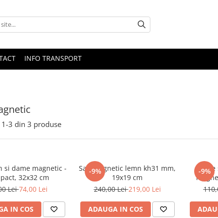
TACT
INFO TRANSPORT
agnetic
1-
3
din
3
produse
h si dame magnetic -
Sah magnetic lemn kh31 mm,
Joc de
-9%
-9%
pact, 32x32 cm
19x19 cm
magnet
00 Lei
74,00 Lei
240,00 Lei
219,00 Lei
110,
A IN COS
ADAUGA IN COS
ADAU