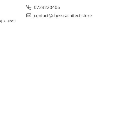
0723220406
contact@chessrachitect.store
j 3, Birou