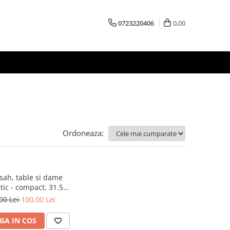
0723220406
0,00
Ordoneaza:
 sah, table si dame
ic - compact, 31.5
x31.5 cm
00 Lei
100,00 Lei
GA IN COS