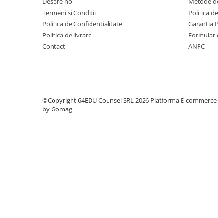
Piese sah electronice
Despre noi
Metode de
Termeni si Conditii
Politica d
Piese Sah Tematice
Politica de Confidentialitate
Garantia 
Piese Sah Tematice Din Metal
Politica de livrare
Formular 
Puzzle
Contact
ANPC
Sah Magnetic India
Set Sah + Table/backgammon
Seturi Sah
©Copyright 64EDU Counsel SRL 2026
Platforma E-commerce
Ceasuri De Sah Digitale
by Gomag
Seturi Sah Tematice
Step 1
Step 1
Step 2
Step 3
Step 4
Step 5