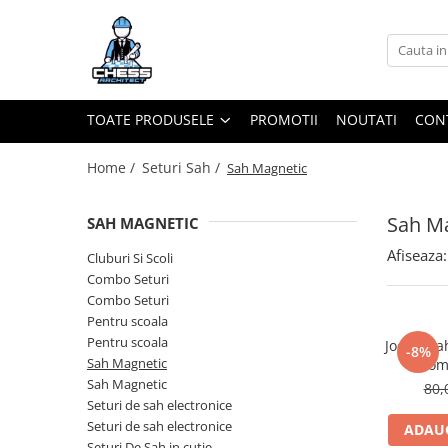
Toate Produsele
Materiale Șahiste
TOATE PRODUSELE
PROMOTII
NOUTATI
CON
Accesorii
Accesorii tabla
Home /
Seturi Sah /
Sah Magnetic
Biografice
Sah M
SAH MAGNETIC
Biografice
Afiseaza:
Ceasuri Pentru Diverse Jocuri
Cluburi Si Scoli
Combo Seturi
Ceasuri
Combo Seturi
Tabla De Sah Din Lemn
Pentru scoala
Cluburi Si Scoli
Pentru scoala
Joc de sa
-8%
Sah Magnetic
com
Colectie De Partide
Sah Magnetic
80,
colectie de partide
Seturi de sah electronice
Seturi de sah electronice
ADAUG
Computere de sah
Seturi De Sah in cutie