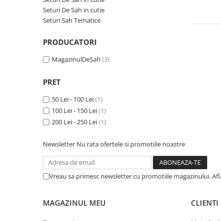
Deschideri
Seturi De Sah in cutie
Seturi Sah Tematice
DGT
Finaluri
PRODUCATORI
Instruire Generala
MagazinulDeSah
(3)
Instruire Generala
PRET
Lemn De Boxwood
50 Lei - 100 Lei
(1)
Lemn De Carpen (hornbeam)
100 Lei - 150 Lei
(1)
Lemn De Sheesham
200 Lei - 250 Lei
(1)
Piese de sah DGT
Newsletter
Nu rata ofertele si promotiile noastre
Piese De Sah Tematice Din Plastic
Piese Din Lemn
Piese Din Plastic
Vreau sa primesc newsletter cu promotiile magazinului. Af
Piese rezerva
MAGAZINUL MEU
CLIENTI
Piese sah electronice