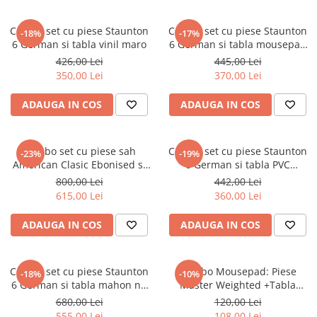
Combo set cu piese Staunton
Combo set cu piese Staunton
-18%
-17%
6 German si tabla vinil maro
6 German si tabla mousepad
imitatie lemn
426,00 Lei
445,00 Lei
350,00 Lei
370,00 Lei
ADAUGA IN COS
ADAUGA IN COS
Combo set cu piese sah
Combo set cu piese Staunton
-23%
-19%
American Clasic Ebonised si
6 German si tabla PVC
tabla pliabila artar no. 6
Alb/Maro
800,00 Lei
442,00 Lei
615,00 Lei
360,00 Lei
ADAUGA IN COS
ADAUGA IN COS
Combo set cu piese Staunton
Combo Mousepad: Piese
-18%
-10%
6 German si tabla mahon nr.
Master Weighted +Tabla
6
mousepad verde
680,00 Lei
120,00 Lei
555,00 Lei
108,00 Lei