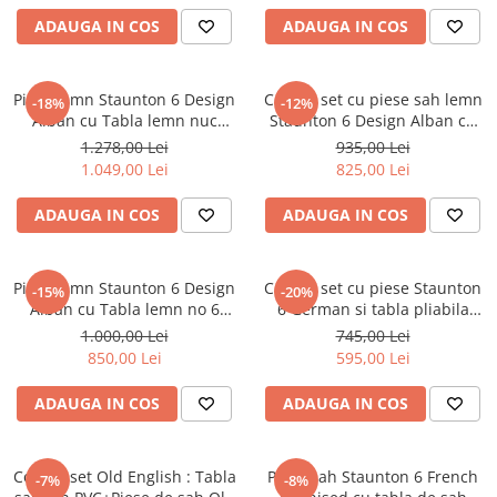
ADAUGA IN COS
ADAUGA IN COS
Piese Sah Tematice Din Metal
Puzzle
Piese lemn Staunton 6 Design
Combo set cu piese sah lemn
Sah Magnetic India
-18%
-12%
Alban cu Tabla lemn nuc
Staunton 6 Design Alban cu
Set Sah + Table/backgammon
turnat 55mm
tabla sah, mahon 58mm
1.278,00 Lei
935,00 Lei
Seturi Sah
1.049,00 Lei
825,00 Lei
Ceasuri De Sah Digitale
ADAUGA IN COS
ADAUGA IN COS
Seturi Sah Tematice
Step 1
Piese lemn Staunton 6 Design
Combo set cu piese Staunton
-15%
-20%
Step 1
Alban cu Tabla lemn no 6
6 German si tabla pliabila
pliabila artar
artar no. 6
Step 2
1.000,00 Lei
745,00 Lei
850,00 Lei
595,00 Lei
Step 3
ADAUGA IN COS
ADAUGA IN COS
Step 4
Step 5
Step 6
Combo set Old English : Tabla
Piese sah Staunton 6 French
-7%
-8%