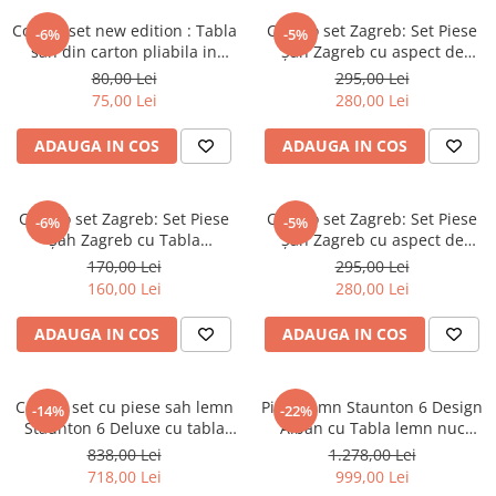
DGT
Combo set new edition : Tabla
Combo set Zagreb: Set Piese
-6%
-5%
Finaluri
sah din carton pliabila in
Șah Zagreb cu aspect de
4+Piese de sah din plastic no.
lemn/ Tabla Mousepad
80,00 Lei
295,00 Lei
Instruire Generala
4- light
Imitatie lemn
75,00 Lei
280,00 Lei
Instruire Generala
ADAUGA IN COS
ADAUGA IN COS
Lemn De Boxwood
Lemn De Carpen (hornbeam)
Lemn De Sheesham
Combo set Zagreb: Set Piese
Combo set Zagreb: Set Piese
-6%
-5%
Șah Zagreb cu Tabla
Șah Zagreb cu aspect de
Piese de sah DGT
Mousepad alb/negru
lemn/ Tabla Mousepad
170,00 Lei
295,00 Lei
alb/negru
Piese De Sah Tematice Din Plastic
160,00 Lei
280,00 Lei
Piese Din Lemn
ADAUGA IN COS
ADAUGA IN COS
Piese Din Plastic
Piese rezerva
Combo set cu piese sah lemn
Piese lemn Staunton 6 Design
-14%
-22%
Piese sah electronice
Staunton 6 Deluxe cu tabla
Alban cu Tabla lemn nuc
sah, mahon 58mm
Rechapados 55mm
838,00 Lei
1.278,00 Lei
Piese sah electronice
718,00 Lei
999,00 Lei
Piese Sah Tematice