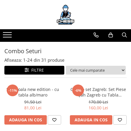
Materiale Șahiste
Produse Digitale
Universul Chess Architect
Accesorii
Conținut Video
Kit Chess Architect
Accesorii tabla
Faza 3
Experiențe Șahiste
Faza 1
Biografice
Antrenamente Șahiste
Combo Seturi
Biografice
Pachete ChessArchitect
Afiseaza:
1-
24
din
31
produse
Ceasuri Pentru Diverse Jocuri
FILTRE
Ceasuri
Tabla De Sah Din Lemn
Cluburi Si Scoli
Set Scoala new edition - cu
Combo set Zagreb: Set Piese
-11%
-6%
tabla alb/maro
Șah Zagreb cu Tabla
Colectie De Partide
Mousepad Imitatie lemn
91,50 Lei
170,00 Lei
colectie de partide
81,00 Lei
160,00 Lei
Computere de sah
ADAUGA IN COS
ADAUGA IN COS
Deschideri