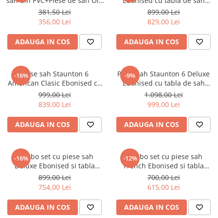
sah din PVC+Piese de sah Old
Ebonised cu tabla de sah
Tabla De Demonstratie
English
Barcelona Deluxe
381,50 Lei
899,00 Lei
Tactica
356,00 Lei
829,00 Lei
ADAUGA IN COS
ADAUGA IN COS
Piese sah Staunton 6
Piese sah Staunton 6 Deluxe
-16%
-9%
American Clasic Ebonised cu
Ebonised cu tabla de sah
tabla de sah Barcelona Deluxe
Barcelona Deluxe
999,00 Lei
1.098,00 Lei
839,00 Lei
999,00 Lei
ADAUGA IN COS
ADAUGA IN COS
Combo set cu piese sah
Combo set cu piese sah
-16%
-12%
Deluxe Ebonised si tabla
French Ebonised si tabla
pliabila artar no. 6
pliabila artar no. 6
899,00 Lei
700,00 Lei
754,00 Lei
615,00 Lei
ADAUGA IN COS
ADAUGA IN COS