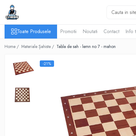
Toate Produsele
Toate Produsele
Promotii
Noutati
Contact
Info 
Materiale Șahiste
Accesorii
Home /
Materiale Șahiste /
Tabla de sah - lemn no 7 - mahon
Accesorii tabla
Biografice
-21%
Biografice
Ceasuri Pentru Diverse Jocuri
Ceasuri
Tabla De Sah Din Lemn
Cluburi Si Scoli
Colectie De Partide
colectie de partide
Computere de sah