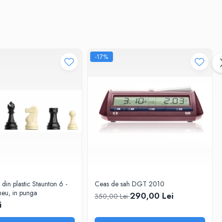
-17%
 din plastic Staunton 6 -
Ceas de sah DGT 2010
eu, in punga
290,00 Lei
350,00 Lei
i