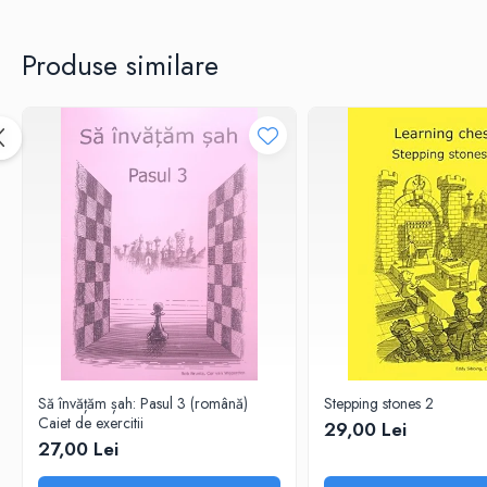
Piese sah electronice
Piese Sah Tematice
Produse similare
Piese Sah Tematice Din Metal
Puzzle
Sah Magnetic India
Set Sah + Table/backgammon
Seturi Sah
Ceasuri De Sah Digitale
Seturi Sah Tematice
Step 1
Step 1
Step 2
Step 3
Să învățăm șah: Pasul 3 (română)
Stepping stones 2
Caiet de exercitii
29,00 Lei
Step 4
27,00 Lei
Step 5