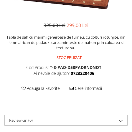
DGT
Finaluri
Instruire Generala
325,00 Lei
299,00 Lei
Instruire Generala
Tabla de sah cu marimi generoase de turneu, cu colturi rotunjite, din
Lemn De Boxwood
lemn african de padauk, care aminteste de mahon prin culoarea si
textura sa.
Lemn De Carpen (hornbeam)
STOC EPUIZAT
Lemn De Sheesham
Cod Produs:
T-S-PAD-D58PADRNDNOT
Piese de sah DGT
Ai nevoie de ajutor?
0723220406
Piese De Sah Tematice Din Plastic
Piese Din Lemn
Adauga la Favorite
Cere informatii
Piese Din Plastic
Piese rezerva
Piese sah electronice
Review-uri
(0)
Piese sah electronice
Piese Sah Tematice