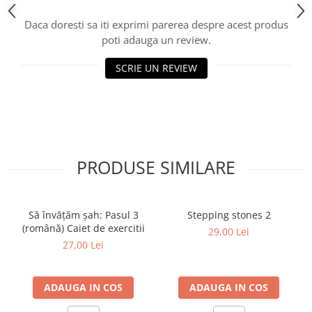
Piese Sah Tematice Din Metal
Daca doresti sa iti exprimi parerea despre acest produs
poti adauga un review.
Puzzle
Sah Magnetic India
SCRIE UN REVIEW
Set Sah + Table/backgammon
Seturi Sah
Ceasuri De Sah Digitale
Seturi Sah Tematice
PRODUSE SIMILARE
Step 1
Step 1
Step 2
Să învățăm șah: Pasul 3
Stepping stones 2
(română) Caiet de exercitii
29,00 Lei
Step 3
27,00 Lei
Step 4
Step 5
ADAUGA IN COS
ADAUGA IN COS
Step 6