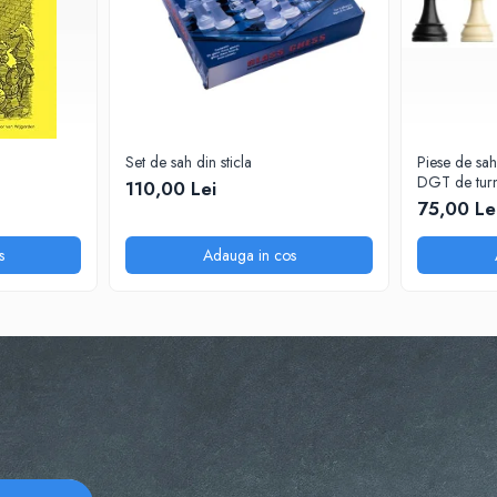
Set de sah din sticla
Piese de sah
DGT de turn
110,00 Lei
75,00 Le
s
Adauga in cos