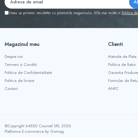
Vreau sa primesc newsletter cu promotiile magazinului. Afla mai multe in
Politica de
Magazinul meu
Clienti
Despre noi
Metode de Plata
Termeni si Conditii
Politica de Retur
Politica de Confidentialitate
Garantia Produse
Politica de livrare
Formular de Retu
Contact
ANPC
©Copyright 64EDU Counsel SRL 2026
Platforma E-commerce by Gomag