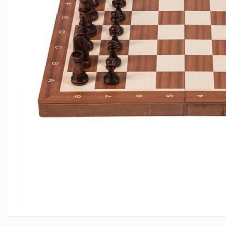
Deschideri
DGT
Finaluri
Instruire Generala
Instruire Generala
Lemn De Boxwood
Lemn De Carpen (hornbeam)
Lemn De Sheesham
Piese de sah DGT
Piese De Sah Tematice Din Plastic
Piese Din Lemn
Piese Din Plastic
Piese rezerva
Piese sah electronice