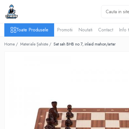
Toate Produsele
Toate Produsele
Promotii
Noutati
Contact
Info 
Materiale Șahiste
Accesorii
Home /
Materiale Șahiste /
Set sah BHB no 7, inlaid mahon/artar
Accesorii tabla
Biografice
Biografice
Ceasuri Pentru Diverse Jocuri
Ceasuri
Tabla De Sah Din Lemn
Cluburi Si Scoli
Colectie De Partide
colectie de partide
Computere de sah