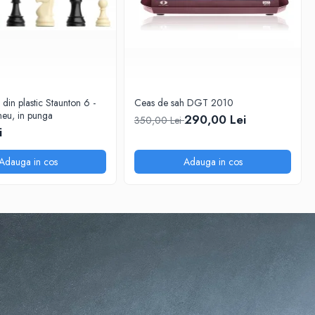
 din plastic Staunton 6 -
Ceas de sah DGT 2010
eu, in punga
290,00 Lei
350,00 Lei
i
Adauga in cos
Adauga in cos