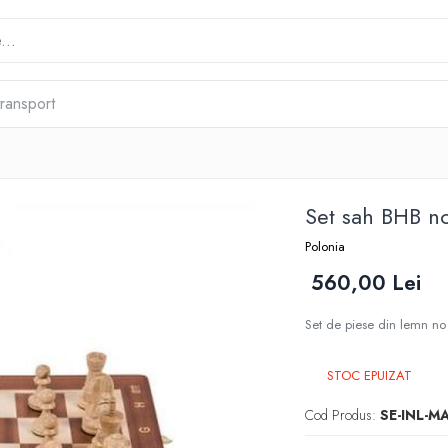
transport
Set sah BHB no
Polonia
560,00 Lei
Set de piese din lemn no
STOC EPUIZAT
Cod Produs:
SE-INL-M