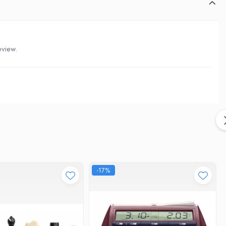
eview.
-17%