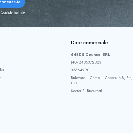
 Confidentialitate
Date comerciale
64EDU Counsel SRL
J40/24053/2023
lor
35664990
r
Bulevardul Corneliu Coposu 6-8, Etaj
CO
Sector 3, Bucuresti