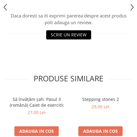
Piese Sah Tematice Din Metal
Daca doresti sa iti exprimi parerea despre acest produs
Puzzle
poti adauga un review.
Sah Magnetic India
SCRIE UN REVIEW
Set Sah + Table/backgammon
Seturi Sah
Ceasuri De Sah Digitale
Seturi Sah Tematice
Step 1
PRODUSE SIMILARE
Step 1
Step 2
Să învățăm șah: Pasul 3
Stepping stones 2
Step 3
(română) Caiet de exercitii
29,00 Lei
Step 4
27,00 Lei
Step 5
Step 6
ADAUGA IN COS
ADAUGA IN COS