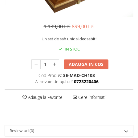
DGT
Finaluri
Instruire Generala
1.139,00 Lei
899,00 Lei
Instruire Generala
Un set de sah unic si deosebit!
Lemn De Boxwood
IN STOC
Lemn De Carpen (hornbeam)
Lemn De Sheesham
ADAUGA IN COS
Piese de sah DGT
Cod Produs:
SE-MAD-CH108
Piese De Sah Tematice Din Plastic
Ai nevoie de ajutor?
0723220406
Piese Din Lemn
Adauga la Favorite
Cere informatii
Piese Din Plastic
Piese rezerva
Piese sah electronice
Piese sah electronice
Review-uri
(0)
Piese Sah Tematice