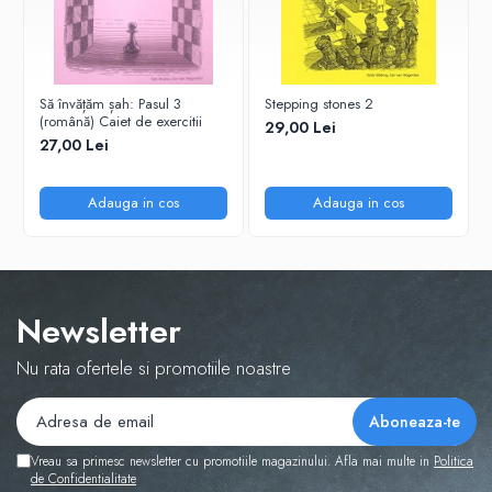
Tabla De Demonstratie
Tactica
Să învățăm șah: Pasul 3
Stepping stones 2
(română) Caiet de exercitii
29,00 Lei
27,00 Lei
Adauga in cos
Adauga in cos
Newsletter
Nu rata ofertele si promotiile noastre
Vreau sa primesc newsletter cu promotiile magazinului. Afla mai multe in
Politica
de Confidentialitate