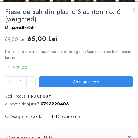
DGT
Piese de sah din plastic Staunton no. 6
Finaluri
(weighted)
Instruire Generala
MagazinulDeSah
Instruire Generala
65,00 Lei
69,00 Lei
Lemn De Boxwood
Lemn De Carpen (hornbeam)
Piese sah din plastic marimea no. 6, design tip Staunton, excelente pentru
turneu
Lemn De Sheesham
IN STOC
Piese de sah DGT
Piese De Sah Tematice Din Plastic
Adauga in cos
Piese Din Lemn
Cod Produs:
PI-DCP03H
Piese Din Plastic
Ai nevoie de ajutor?
0723220406
Piese rezerva
Adauga la Favorite
Cere informatii
Piese sah electronice
Piese sah electronice
Piese Sah Tematice