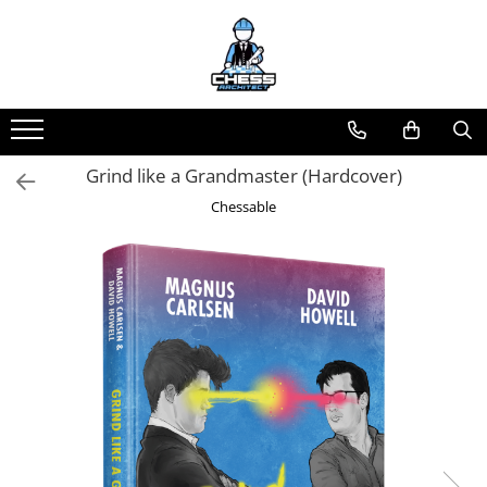
Toate Produsele
Materiale Șahiste
Accesorii
Grind like a Grandmaster (Hardcover)
Accesorii tabla
Chessable
Biografice
Biografice
Ceasuri Pentru Diverse Jocuri
Ceasuri
Tabla De Sah Din Lemn
Cluburi Si Scoli
Colectie De Partide
colectie de partide
Computere de sah