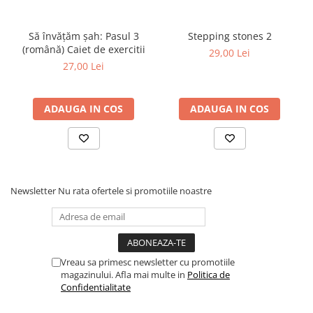
Step 6
Tabla De Demonstratie
Să învățăm șah: Pasul 3
Stepping stones 2
(română) Caiet de exercitii
29,00 Lei
Tactica
27,00 Lei
Caiete Partida
Carti De Sah
ADAUGA IN COS
ADAUGA IN COS
Produse Digitale
Conținut Video
Faza 3
Faza 1
Universul Chess Architect
Newsletter
Nu rata ofertele si promotiile noastre
Kit Chess Architect
Experiențe Șahiste
Antrenamente Șahiste
Vreau sa primesc newsletter cu promotiile
Pachete ChessArchitect
magazinului. Afla mai multe in
Politica de
Confidentialitate