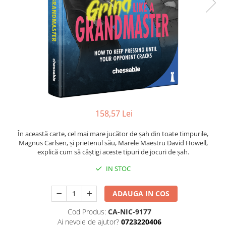
Deschideri
DGT
Finaluri
Instruire Generala
Instruire Generala
Lemn De Boxwood
Lemn De Carpen (hornbeam)
158,57 Lei
Lemn De Sheesham
Piese de sah DGT
În această carte, cel mai mare jucător de șah din toate timpurile,
Magnus Carlsen, și prietenul său, Marele Maestru David Howell,
Piese De Sah Tematice Din Plastic
explică cum să câștigi aceste tipuri de jocuri de șah.
Piese Din Lemn
IN STOC
Piese Din Plastic
ADAUGA IN COS
Piese rezerva
Piese sah electronice
Cod Produs:
CA-NIC-9177
Ai nevoie de ajutor?
0723220406