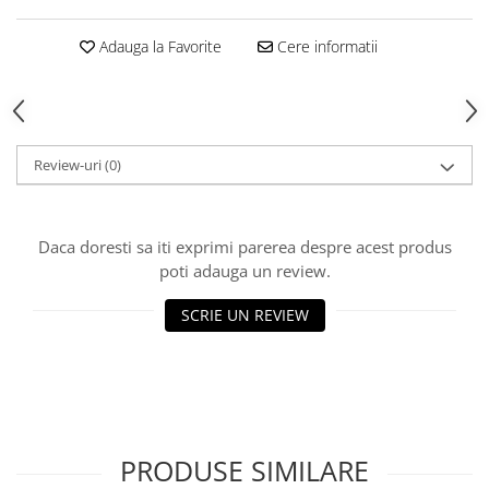
Piese sah electronice
Piese Sah Tematice
Adauga la Favorite
Cere informatii
Piese Sah Tematice Din Metal
Puzzle
Sah Magnetic India
Review-uri
(0)
Set Sah + Table/backgammon
Seturi Sah
Ceasuri De Sah Digitale
Daca doresti sa iti exprimi parerea despre acest produs
Seturi Sah Tematice
poti adauga un review.
Step 1
SCRIE UN REVIEW
Step 1
Step 2
Step 3
Step 4
PRODUSE SIMILARE
Step 5