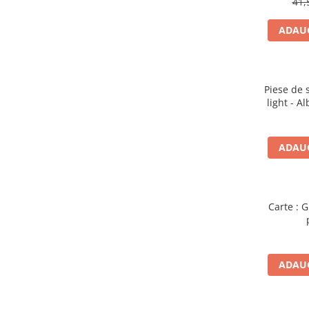
Piese sah electronice
41,
Piese Sah Tematice
ADAUG
Piese Sah Tematice Din Metal
Puzzle
Sah Magnetic India
Piese de s
light - A
Set Sah + Table/backgammon
Seturi Sah
ADAUG
Ceasuri De Sah Digitale
Seturi Sah Tematice
Step 1
Carte : 
Step 1
Step 2
Step 3
ADAUG
Step 4
Step 5