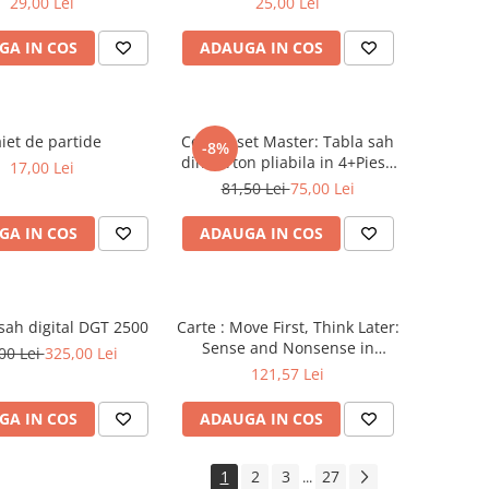
29,00 Lei
25,00 Lei
GA IN COS
ADAUGA IN COS
iet de partide
Combo set Master: Tabla sah
-8%
din carton pliabila in 4+Piese
17,00 Lei
de sah din plastic no. 6
81,50 Lei
75,00 Lei
Master
GA IN COS
ADAUGA IN COS
sah digital DGT 2500
Carte : Move First, Think Later:
Sense and Nonsense in
00 Lei
325,00 Lei
Improving Your Chess, Willy
121,57 Lei
Hendriks
GA IN COS
ADAUGA IN COS
1
2
3
27
...