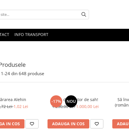
TACT
INFO TRANSPORT
Produsele
1-
24
din
648
produse
ărarea Alehin
Viata de jucator de sah!
Să în
-17%
NOU
(română
,72 Lei
1,02 Lei
1.200,00 Lei
1.000,00 Lei
A IN COS
ADAUGA IN COS
ADAU