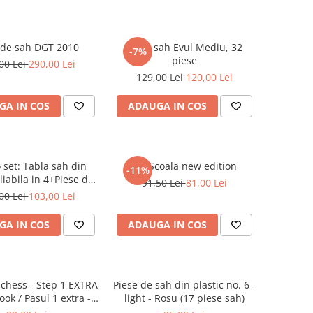
 de sah DGT 2010
Piese sah Evul Mediu, 32
-7%
piese
00 Lei
290,00 Lei
129,00 Lei
120,00 Lei
GA IN COS
ADAUGA IN COS
set: Tabla sah din
Set Scoala new edition
-11%
liabila in 4+Piese de
91,50 Lei
81,00 Lei
in plastic no. 6 -
00 Lei
103,00 Lei
weighted
GA IN COS
ADAUGA IN COS
 chess - Step 1 EXTRA
Piese de sah din plastic no. 6 -
ok / Pasul 1 extra -
light - Rosu (17 piese sah)
iet de exercitii