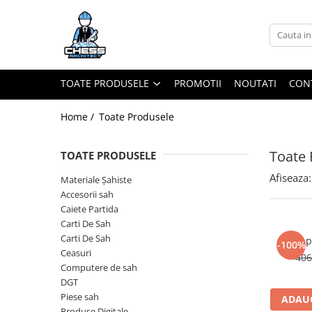
Toate Produsele
Materiale Șahiste
TOATE PRODUSELE
PROMOTII
NOUTATI
CON
Accesorii
Accesorii tabla
Home /
Toate Produsele
Biografice
Toate 
TOATE PRODUSELE
Biografice
Afiseaza:
Ceasuri Pentru Diverse Jocuri
Materiale Șahiste
Accesorii sah
Ceasuri
Caiete Partida
Tabla De Sah Din Lemn
Carti De Sah
Cluburi Si Scoli
Carti De Sah
Ap
-100%
Ceasuri
406
Colectie De Partide
Computere de sah
colectie de partide
DGT
Piese sah
ADAUG
Computere de sah
Produse Digitale