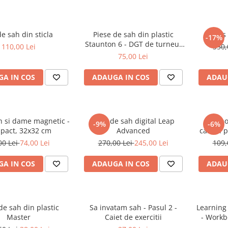
de sah din sticla
Piese de sah din plastic
Ceas
-17%
Staunton 6 - DGT de turneu,
110,00 Lei
350,
in punga
75,00 Lei
A IN COS
ADAUGA IN COS
ADAU
h si dame magnetic -
Ceas de sah digital Leap
Combo 
-9%
-6%
pact, 32x32 cm
Advanced
carton p
sah d
00 Lei
74,00 Lei
270,00 Lei
245,00 Lei
109,
A IN COS
ADAUGA IN COS
ADAU
de sah din plastic
Sa invatam sah - Pasul 2 -
Learning
Master
Caiet de exercitii
- Workbo
Ca