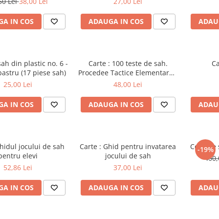
50 Lei
38,00 Lei
27,00 Lei
A IN COS
ADAUGA IN COS
ADAU
ah din plastic no. 6 -
Carte : 100 teste de sah.
Ca
lbastru (17 piese sah)
Procedee Tactice Elementare /
M. Ceteras
25,00 Lei
48,00 Lei
A IN COS
ADAUGA IN COS
ADAU
Ghidul jocului de sah
Carte : Ghid pentru invatarea
Ceas de 
-19%
pentru elevi
jocului de sah
400,
52,86 Lei
37,00 Lei
A IN COS
ADAUGA IN COS
ADAU