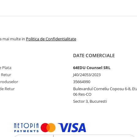
la mai multe in
Politica de Confidentialitate
DATE COMERCIALE
 Plata
64EDU Counsel SRL
e Retur
J40/24053/2023
Produselor
35664990
de Retur
Bulevardul Corneliu Coposu 6-8, Eta
06 Res-CO
Sector 3, Bucuresti