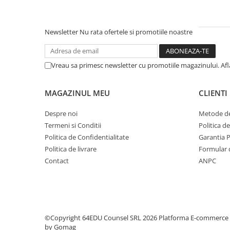
Step 6
Tabla De Demonstratie
Newsletter
Nu rata ofertele si promotiile noastre
Tactica
Caiete Partida
Vreau sa primesc newsletter cu promotiile magazinului. Af
Carti De Sah
Produse Digitale
MAGAZINUL MEU
CLIENTI
Conținut Video
Faza 3
Despre noi
Metode de
Faza 1
Termeni si Conditii
Politica d
Politica de Confidentialitate
Garantia 
Universul Chess Architect
Politica de livrare
Formular 
Kit Chess Architect
Contact
ANPC
Experiențe Șahiste
Antrenamente Șahiste
Pachete ChessArchitect
©Copyright 64EDU Counsel SRL 2026
Platforma E-commerce
by Gomag