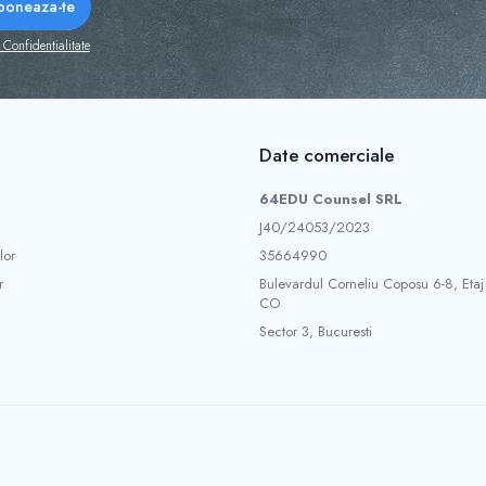
 Confidentialitate
Date comerciale
64EDU Counsel SRL
J40/24053/2023
lor
35664990
r
Bulevardul Corneliu Coposu 6-8, Etaj
CO
Sector 3, Bucuresti