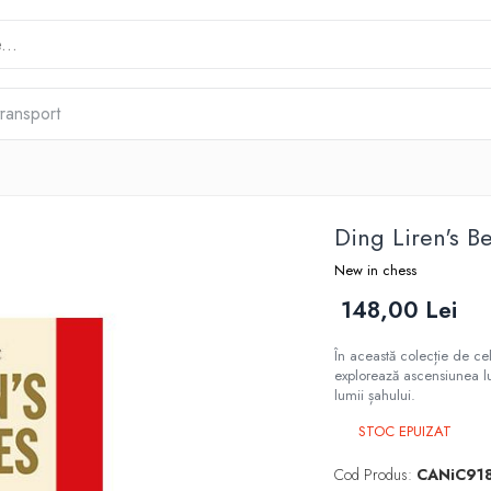
transport
Ding Liren's B
New in chess
148,00 Lei
În această colecție de ce
explorează ascensiunea lui
lumii șahului.
STOC EPUIZAT
Cod Produs:
CANiC91