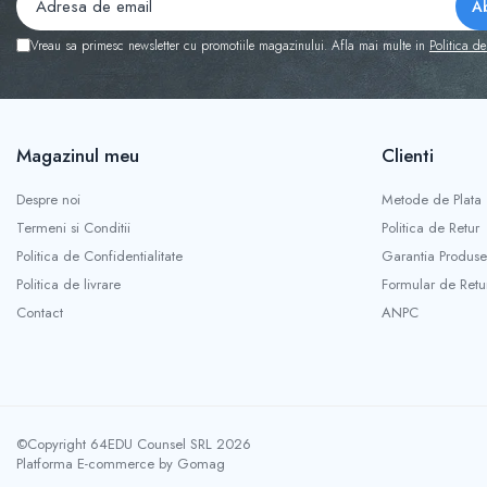
Vreau sa primesc newsletter cu promotiile magazinului. Afla mai multe in
Politica de
Magazinul meu
Clienti
Despre noi
Metode de Plata
Termeni si Conditii
Politica de Retur
Politica de Confidentialitate
Garantia Produse
Politica de livrare
Formular de Retu
Contact
ANPC
©Copyright 64EDU Counsel SRL 2026
Platforma E-commerce by Gomag