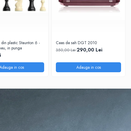
 din plastic Staunton 6 -
Ceas de sah DGT 2010
eu, in punga
290,00 Lei
350,00 Lei
i
Adauga in cos
Adauga in cos