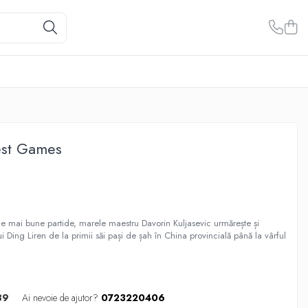
est Games
le mai bune partide, marele maestru Davorin Kuljasevic urmărește și
 Ding Liren de la primii săi pași de șah în China provincială până la vârful
89
Ai nevoie de ajutor?
0723220406