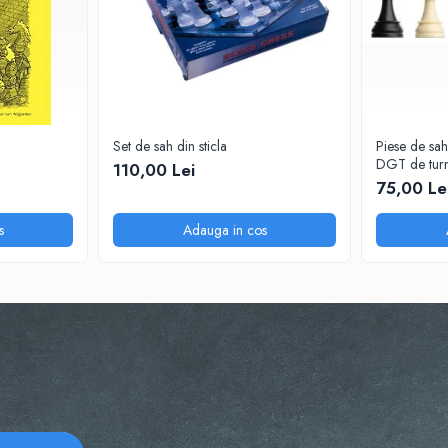
Set de sah din sticla
Piese de sah
DGT de turn
110,00 Lei
75,00 Le
s
Adauga in cos