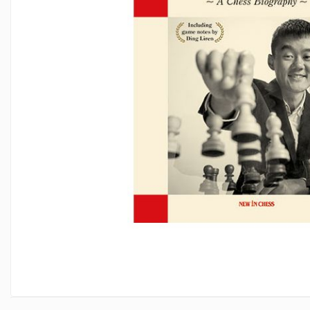
Deschideri
DGT
Finaluri
Instruire Generala
Instruire Generala
Lemn De Boxwood
Lemn De Carpen (hornbeam)
Lemn De Sheesham
Piese de sah DGT
Piese De Sah Tematice Din Plastic
Piese Din Lemn
Piese Din Plastic
Piese rezerva
Piese sah electronice