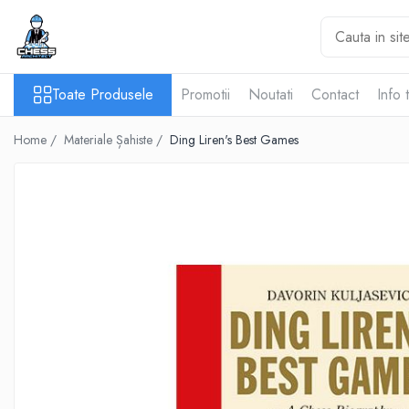
Toate Produsele
Toate Produsele
Promotii
Noutati
Contact
Info 
Materiale Șahiste
Accesorii
Home /
Materiale Șahiste /
Ding Liren's Best Games
Accesorii tabla
Biografice
Biografice
Ceasuri Pentru Diverse Jocuri
Ceasuri
Tabla De Sah Din Lemn
Cluburi Si Scoli
Colectie De Partide
colectie de partide
Computere de sah