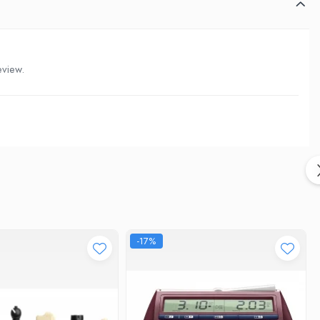
eview.
-17%