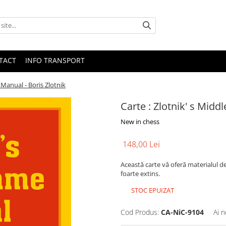
TACT
INFO TRANSPORT
 Manual - Boris Zlotnik
Carte : Zlotnik' s Mid
New in chess
148,00 Lei
Această carte vă oferă materialul de
foarte extins.
STOC EPUIZAT
Cod Produs:
CA-NiC-9104
Ai n