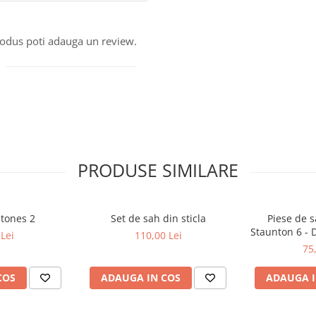
produs poti adauga un review.
PRODUSE SIMILARE
stones 2
Set de sah din sticla
Piese de s
Staunton 6 - 
Lei
110,00 Lei
p
75
COS
ADAUGA IN COS
ADAUGA I