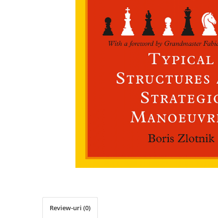
Deschideri
DGT
Finaluri
Instruire Generala
Instruire Generala
Lemn De Boxwood
Lemn De Carpen (hornbeam)
Lemn De Sheesham
Piese de sah DGT
Piese De Sah Tematice Din Plastic
Piese Din Lemn
Piese Din Plastic
Piese rezerva
Piese sah electronice
Review-uri
(0)