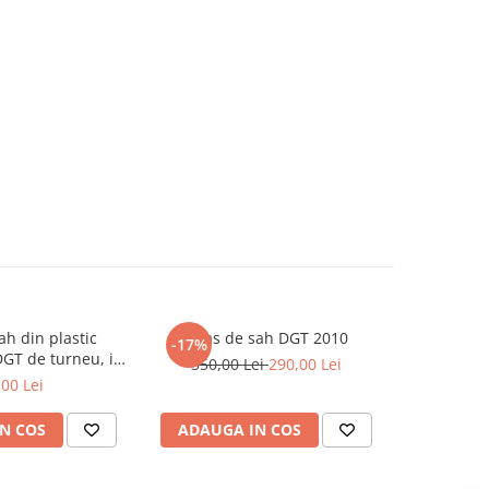
ah din plastic
Ceas de sah DGT 2010
Piese sah 
-17%
-7%
DGT de turneu, in
350,00 Lei
290,00 Lei
129,0
unga
,00 Lei
N COS
ADAUGA IN COS
ADAUG