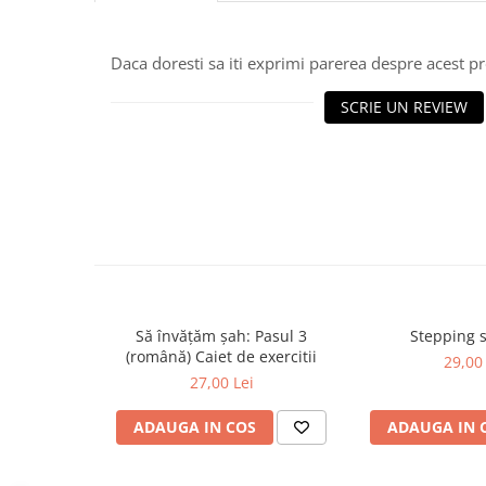
Piese sah electronice
Piese Sah Tematice
Daca doresti sa iti exprimi parerea despre acest 
Piese Sah Tematice Din Metal
Puzzle
SCRIE UN REVIEW
Sah Magnetic India
Set Sah + Table/backgammon
Seturi Sah
Ceasuri De Sah Digitale
Seturi Sah Tematice
Step 1
Step 1
Să învățăm șah: Pasul 3
Stepping 
(română) Caiet de exercitii
29,00 
Step 2
27,00 Lei
Step 3
ADAUGA IN COS
ADAUGA IN 
Step 4
Step 5