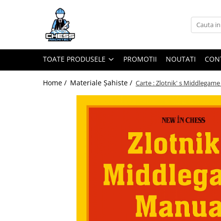
Toate Produsele
Materiale Șahiste
TOATE PRODUSELE
PROMOTII
NOUTATI
CON
Accesorii
Accesorii tabla
Home /
Materiale Șahiste /
Carte : Zlotnik' s Middlegame
Biografice
Biografice
Ceasuri Pentru Diverse Jocuri
Ceasuri
Tabla De Sah Din Lemn
Cluburi Si Scoli
Colectie De Partide
colectie de partide
Computere de sah