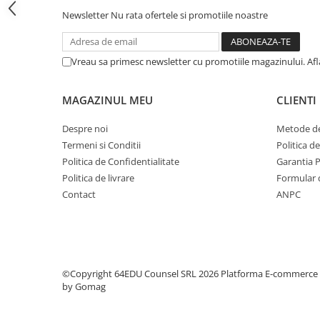
Step 6
Newsletter
Nu rata ofertele si promotiile noastre
Tabla De Demonstratie
Tactica
Vreau sa primesc newsletter cu promotiile magazinului. Af
Caiete Partida
Carti De Sah
MAGAZINUL MEU
CLIENTI
Produse Digitale
Despre noi
Metode de
Conținut Video
Termeni si Conditii
Politica d
Faza 3
Politica de Confidentialitate
Garantia 
Faza 1
Politica de livrare
Formular 
Universul Chess Architect
Contact
ANPC
Kit Chess Architect
Experiențe Șahiste
Antrenamente Șahiste
©Copyright 64EDU Counsel SRL 2026
Platforma E-commerce
Pachete ChessArchitect
by Gomag