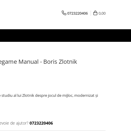
0723220406
0,00
dlegame Manual - Boris Zlotnik
 studiu al lui Zlotnik despre jocul de mijloc, modernizat și
evoie de ajutor?
0723220406