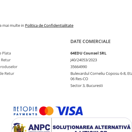
la mai multe in
Politica de Confidentialitate
DATE COMERCIALE
 Plata
64EDU Counsel SRL
e Retur
J40/24053/2023
Produselor
35664990
de Retur
Bulevardul Corneliu Coposu 6-8, Eta
06 Res-CO
Sector 3, Bucuresti