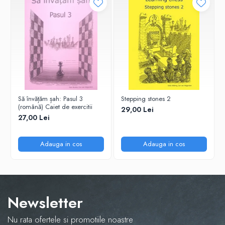
Tabla De Demonstratie
Tactica
Să învățăm șah: Pasul 3
Stepping stones 2
(română) Caiet de exercitii
29,00 Lei
27,00 Lei
Adauga in cos
Adauga in cos
Newsletter
Nu rata ofertele si promotiile noastre