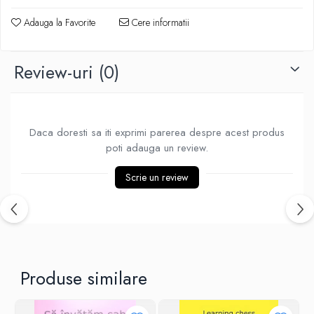
Piese Sah Tematice Din Metal
Adauga la Favorite
Cere informatii
Puzzle
Sah Magnetic India
Review-uri
(0)
Set Sah + Table/backgammon
Seturi Sah
Ceasuri De Sah Digitale
Daca doresti sa iti exprimi parerea despre acest produs
Seturi Sah Tematice
poti adauga un review.
Step 1
Scrie un review
Step 1
Step 2
Step 3
Step 4
Produse similare
Step 5
Step 6