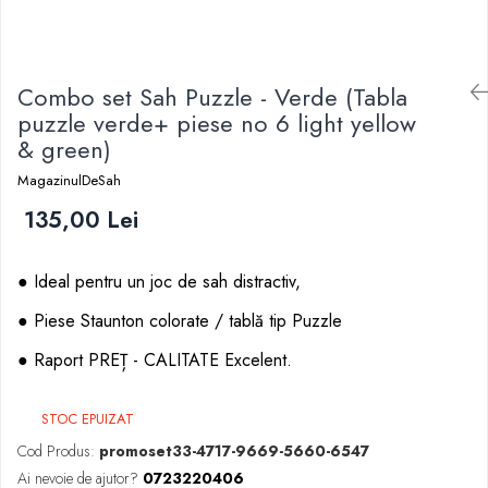
DGT
Finaluri
Instruire Generala
Combo set Sah Puzzle - Verde (Tabla
Instruire Generala
puzzle verde+ piese no 6 light yellow
& green)
Lemn De Boxwood
MagazinulDeSah
Lemn De Carpen (hornbeam)
135,00 Lei
Lemn De Sheesham
Piese de sah DGT
●
Ideal pentru un joc de sah distractiv,
Piese De Sah Tematice Din Plastic
Piese Din Lemn
●
Piese Staunton colorate / tablă tip Puzzle
Piese Din Plastic
●
Raport PREȚ - CALITATE Excelent.
Piese rezerva
Piese sah electronice
STOC EPUIZAT
Cod Produs:
promoset33-4717-9669-5660-6547
Piese sah electronice
Ai nevoie de ajutor?
0723220406
Piese Sah Tematice