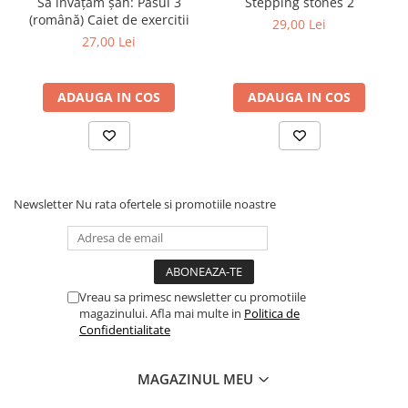
Să învățăm șah: Pasul 3
Stepping stones 2
Step 6
(română) Caiet de exercitii
29,00 Lei
27,00 Lei
Tabla De Demonstratie
Tactica
ADAUGA IN COS
ADAUGA IN COS
Caiete Partida
Carti De Sah
Produse Digitale
Conținut Video
Faza 3
Newsletter
Nu rata ofertele si promotiile noastre
Faza 1
Universul Chess Architect
Kit Chess Architect
Experiențe Șahiste
Vreau sa primesc newsletter cu promotiile
magazinului. Afla mai multe in
Politica de
Antrenamente Șahiste
Confidentialitate
Pachete ChessArchitect
MAGAZINUL MEU