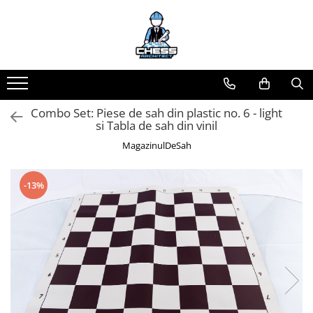
Toate Produsele
Materiale Șahiste
Accesorii
Combo Set: Piese de sah din plastic no. 6 - light
Accesorii tabla
si Tabla de sah din vinil
Biografice
MagazinulDeSah
Biografice
Ceasuri Pentru Diverse Jocuri
-13%
Ceasuri
Tabla De Sah Din Lemn
Cluburi Si Scoli
Colectie De Partide
colectie de partide
Computere de sah