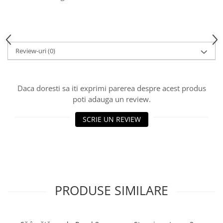
Piese sah electronice
Piese Sah Tematice
Piese Sah Tematice Din Metal
Puzzle
Review-uri
(0)
Sah Magnetic India
Set Sah + Table/backgammon
Daca doresti sa iti exprimi parerea despre acest produs
Seturi Sah
poti adauga un review.
Ceasuri De Sah Digitale
SCRIE UN REVIEW
Seturi Sah Tematice
Step 1
Step 1
Step 2
Step 3
PRODUSE SIMILARE
Step 4
Step 5