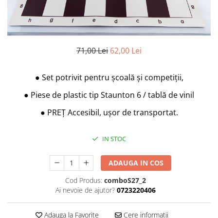
Deschideri
DGT
Finaluri
71,00 Lei
62,00 Lei
Instruire Generala
Instruire Generala
●
Set potrivit pentru școală și competiții,
Lemn De Boxwood
●
Piese de plastic tip Staunton 6 / tablă de vinil
Lemn De Carpen (hornbeam)
●
PREȚ Accesibil, ușor de transportat.
Lemn De Sheesham
Piese de sah DGT
IN STOC
Piese De Sah Tematice Din Plastic
Piese Din Lemn
ADAUGA IN COS
Piese Din Plastic
Cod Produs:
comboS27_2
Piese rezerva
Ai nevoie de ajutor?
0723220406
Piese sah electronice
Adauga la Favorite
Cere informatii