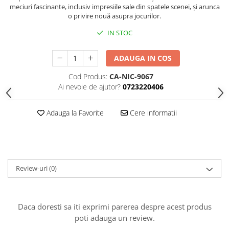
meciuri fascinante, inclusiv impresiile sale din spatele scenei, și arunca
Piese Sah Tematice Din Metal
o privire nouă asupra jocurilor.
Puzzle
IN STOC
Sah Magnetic India
ADAUGA IN COS
Set Sah + Table/backgammon
Cod Produs:
CA-NIC-9067
Seturi Sah
Ai nevoie de ajutor?
0723220406
Ceasuri De Sah Digitale
Seturi Sah Tematice
Adauga la Favorite
Cere informatii
Step 1
Step 1
Step 2
Review-uri
(0)
Step 3
Step 4
Step 5
Daca doresti sa iti exprimi parerea despre acest produs
poti adauga un review.
Step 6