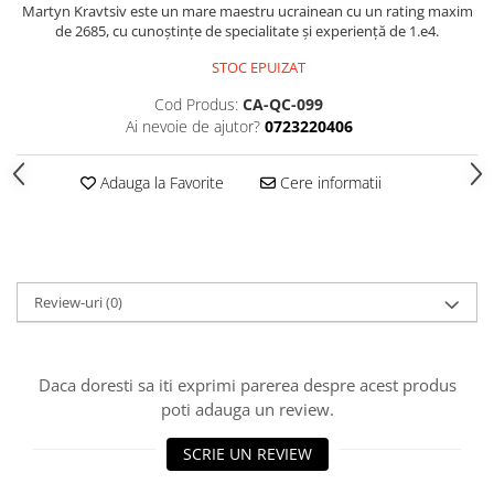
Martyn Kravtsiv este un mare maestru ucrainean cu un rating maxim
Piese Sah Tematice Din Metal
de 2685, cu cunoștințe de specialitate și experiență de 1.e4.
Puzzle
STOC EPUIZAT
Sah Magnetic India
Cod Produs:
CA-QC-099
Ai nevoie de ajutor?
0723220406
Set Sah + Table/backgammon
Seturi Sah
Adauga la Favorite
Cere informatii
Ceasuri De Sah Digitale
Seturi Sah Tematice
Step 1
Step 1
Review-uri
(0)
Step 2
Step 3
Daca doresti sa iti exprimi parerea despre acest produs
Step 4
poti adauga un review.
Step 5
SCRIE UN REVIEW
Step 6