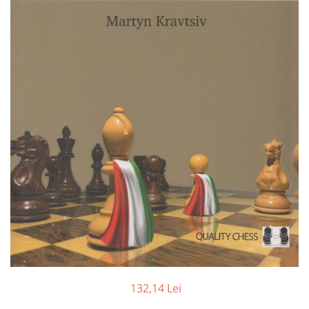
DGT
Finaluri
Instruire Generala
Instruire Generala
Lemn De Boxwood
Lemn De Carpen (hornbeam)
Lemn De Sheesham
Piese de sah DGT
Piese De Sah Tematice Din Plastic
Piese Din Lemn
Piese Din Plastic
Piese rezerva
Piese sah electronice
Piese sah electronice
132,14 Lei
Piese Sah Tematice