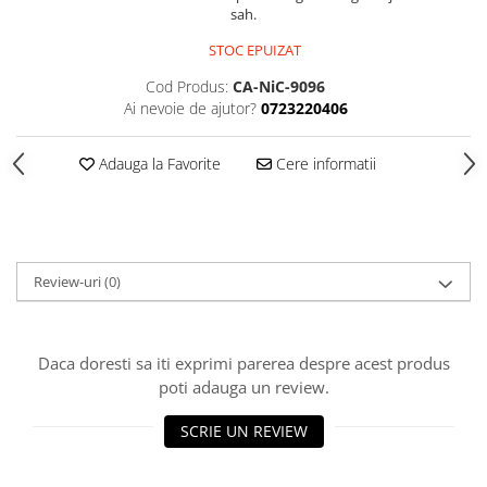
sah.
Piese Sah Tematice Din Metal
STOC EPUIZAT
Puzzle
Cod Produs:
CA-NiC-9096
Sah Magnetic India
Ai nevoie de ajutor?
0723220406
Set Sah + Table/backgammon
Adauga la Favorite
Cere informatii
Seturi Sah
Ceasuri De Sah Digitale
Seturi Sah Tematice
Step 1
Review-uri
(0)
Step 1
Step 2
Step 3
Daca doresti sa iti exprimi parerea despre acest produs
poti adauga un review.
Step 4
Step 5
SCRIE UN REVIEW
Step 6