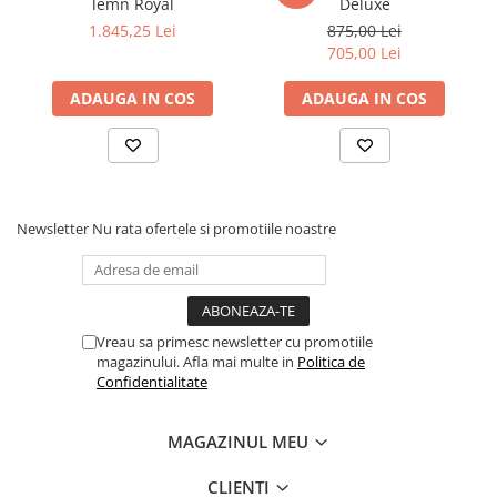
lemn Royal
Deluxe
Tabla De Demonstratie
1.845,25 Lei
875,00 Lei
Tactica
705,00 Lei
ADAUGA IN COS
ADAUGA IN COS
Newsletter
Nu rata ofertele si promotiile noastre
Vreau sa primesc newsletter cu promotiile
magazinului. Afla mai multe in
Politica de
Confidentialitate
MAGAZINUL MEU
CLIENTI