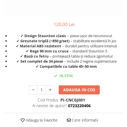
DGT
Finaluri
Instruire Generala
120,00 Lei
Instruire Generala
✔
Design Staunton clasic
– piese ușor de recunoscut
Lemn De Boxwood
✔
Greutate triplă (~850 g/set)
– stabilitate excelentă în joc
✔
Material ABS rezistent
– durabil pentru utilizare intensă
Lemn De Carpen (hornbeam)
✔
Rege 90 mm cu cruce
– standard Staunton 5
Lemn De Sheesham
✔
Bază cu fetru
– protejează tabla și reduce zgomotul
✔
Set complet de 34 piese
– include 2 regine suplimentare
Piese de sah DGT
✔
Compatibile cu table 45–50 mm
Piese De Sah Tematice Din Plastic
IN STOC
Piese Din Lemn
ADAUGA IN COS
Piese Din Plastic
Cod Produs:
PI-CNCGJ001
Piese rezerva
Ai nevoie de ajutor?
0723220406
Piese sah electronice
Piese sah electronice
Adauga la Favorite
Cere informatii
Piese Sah Tematice