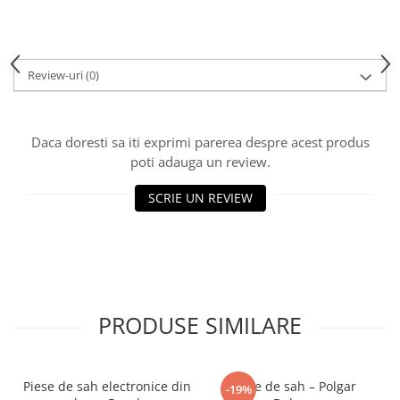
Piese Sah Tematice Din Metal
Puzzle
Review-uri
(0)
Sah Magnetic India
Set Sah + Table/backgammon
Seturi Sah
Daca doresti sa iti exprimi parerea despre acest produs
poti adauga un review.
Ceasuri De Sah Digitale
Seturi Sah Tematice
SCRIE UN REVIEW
Step 1
Step 1
Step 2
Step 3
PRODUSE SIMILARE
Step 4
Step 5
Step 6
Piese de sah electronice din
Piese de sah – Polgar
-19%