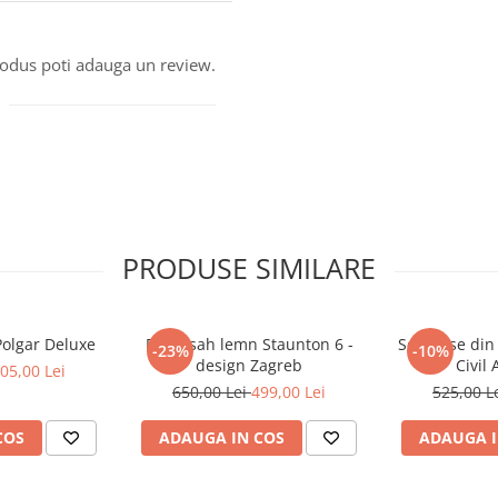
produs poti adauga un review.
PRODUSE SIMILARE
Polgar Deluxe
Piese sah lemn Staunton 6 -
Set piese din
-23%
-10%
design Zagreb
Civil
05,00 Lei
650,00 Lei
499,00 Lei
525,00 L
COS
ADAUGA IN COS
ADAUGA I