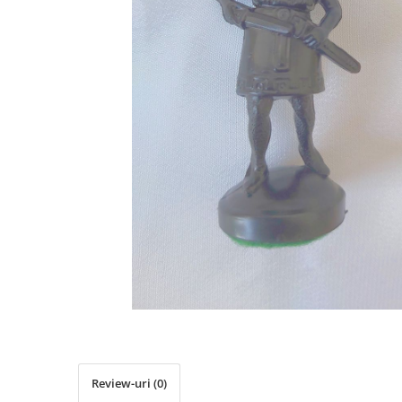
Deschideri
DGT
Finaluri
Instruire Generala
Instruire Generala
Lemn De Boxwood
Lemn De Carpen (hornbeam)
Lemn De Sheesham
Piese de sah DGT
Piese De Sah Tematice Din Plastic
Piese Din Lemn
Piese Din Plastic
Piese rezerva
Piese sah electronice
Review-uri
(0)