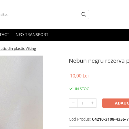
TACT
INFO TRANSPORT
ic din plastic Viking
Nebun negru rezerva pe
10,00 Lei
IN STOC
ADAUG
Cod Produs:
C4210-3108-4355-