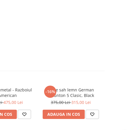
 metal - Razboiul
Piese sah lemn German
Piese s
-16%
-17%
 American
Staunton 5 Clasic, Black
ei
475,00 Lei
375,00 Lei
315,00 Lei
450,0
N COS
ADAUGA IN COS
ADAUG