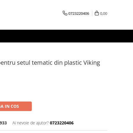
0723220406
0,00
ntru setul tematic din plastic Viking
A IN COS
7933
Ai nevoie de ajutor?
0723220406