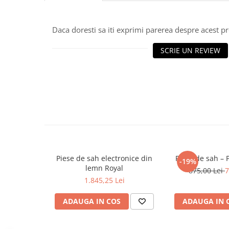
Piese sah electronice
Piese Sah Tematice
Daca doresti sa iti exprimi parerea despre acest 
Piese Sah Tematice Din Metal
Puzzle
SCRIE UN REVIEW
Sah Magnetic India
Set Sah + Table/backgammon
Seturi Sah
Ceasuri De Sah Digitale
Seturi Sah Tematice
Step 1
Step 1
Piese de sah electronice din
Piese de sah – 
-19%
lemn Royal
875,00 Lei
7
Step 2
1.845,25 Lei
Step 3
ADAUGA IN COS
ADAUGA IN 
Step 4
Step 5