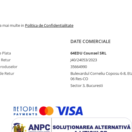
la mai multe in
Politica de Confidentialitate
DATE COMERCIALE
 Plata
64EDU Counsel SRL
e Retur
J40/24053/2023
Produselor
35664990
de Retur
Bulevardul Corneliu Coposu 6-8, Eta
06 Res-CO
Sector 3, Bucuresti