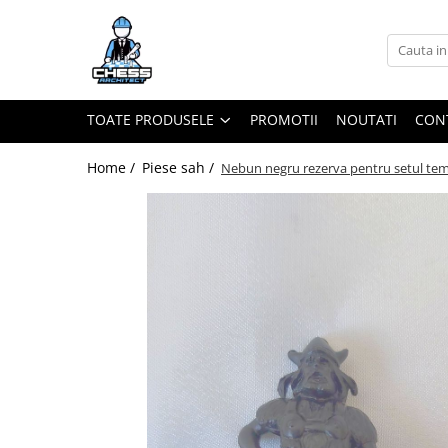
Toate Produsele
Materiale Șahiste
TOATE PRODUSELE
PROMOTII
NOUTATI
CON
Accesorii
Accesorii tabla
Home /
Piese sah /
Nebun negru rezerva pentru setul temat
Biografice
Biografice
Ceasuri Pentru Diverse Jocuri
Ceasuri
Tabla De Sah Din Lemn
Cluburi Si Scoli
Colectie De Partide
colectie de partide
Computere de sah