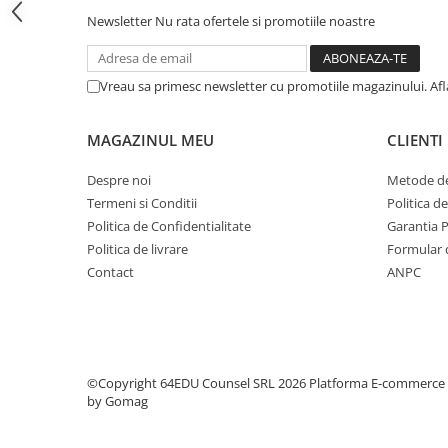
Step 6
Newsletter
Nu rata ofertele si promotiile noastre
Tabla De Demonstratie
Tactica
Vreau sa primesc newsletter cu promotiile magazinului. Af
Caiete Partida
Carti De Sah
MAGAZINUL MEU
CLIENTI
Produse Digitale
Despre noi
Metode de
Conținut Video
Termeni si Conditii
Politica d
Faza 3
Politica de Confidentialitate
Garantia 
Faza 1
Politica de livrare
Formular 
Universul Chess Architect
Contact
ANPC
Kit Chess Architect
Experiențe Șahiste
Antrenamente Șahiste
©Copyright 64EDU Counsel SRL 2026
Platforma E-commerce
Pachete ChessArchitect
by Gomag