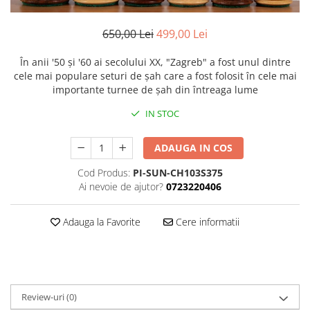
DGT
Finaluri
650,00 Lei
499,00 Lei
Instruire Generala
În anii '50 și '60 ai secolului XX, "Zagreb" a fost unul dintre
Instruire Generala
cele mai populare seturi de șah care a fost folosit în cele mai
importante turnee de șah din întreaga lume
Lemn De Boxwood
IN STOC
Lemn De Carpen (hornbeam)
Lemn De Sheesham
ADAUGA IN COS
Piese de sah DGT
Cod Produs:
PI-SUN-CH103S375
Piese De Sah Tematice Din Plastic
Ai nevoie de ajutor?
0723220406
Piese Din Lemn
Adauga la Favorite
Cere informatii
Piese Din Plastic
Piese rezerva
Piese sah electronice
Piese sah electronice
Review-uri
(0)
Piese Sah Tematice