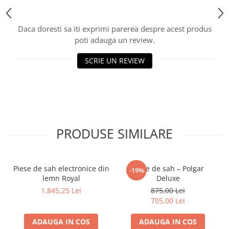
Piese Sah Tematice Din Metal
Daca doresti sa iti exprimi parerea despre acest produs
Puzzle
poti adauga un review.
Sah Magnetic India
SCRIE UN REVIEW
Set Sah + Table/backgammon
Seturi Sah
Ceasuri De Sah Digitale
Seturi Sah Tematice
Step 1
PRODUSE SIMILARE
Step 1
Step 2
Piese de sah electronice din
Piese de sah – Polgar
-19%
Step 3
lemn Royal
Deluxe
Step 4
1.845,25 Lei
875,00 Lei
705,00 Lei
Step 5
Step 6
ADAUGA IN COS
ADAUGA IN COS