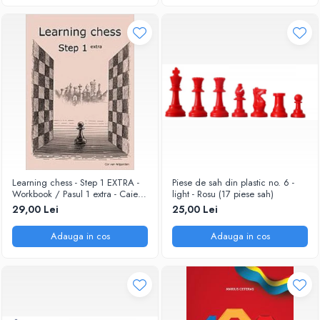
Learning chess - Step 1 EXTRA -
Piese de sah din plastic no. 6 -
Workbook / Pasul 1 extra - Caiet
light - Rosu (17 piese sah)
de exercitii
29,00 Lei
25,00 Lei
Adauga in cos
Adauga in cos