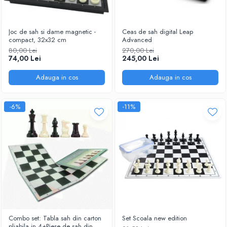
Joc de sah si dame magnetic -
Ceas de sah digital Leap
compact, 32x32 cm
Advanced
80,00 Lei
270,00 Lei
74,00 Lei
245,00 Lei
Adauga in cos
Adauga in cos
-6%
-11%
Combo set: Tabla sah din carton
Set Scoala new edition
pliabila in 4+Piese de sah din