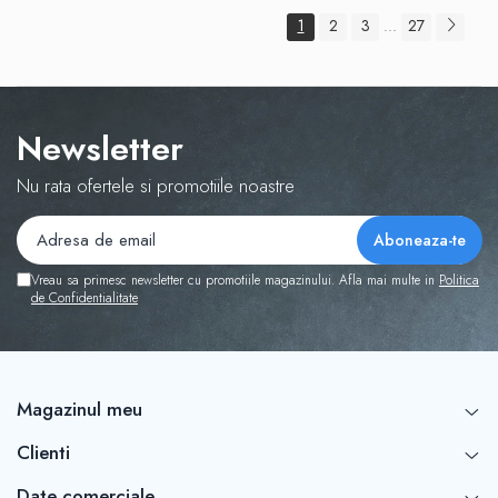
1
2
3
27
...
Newsletter
Nu rata ofertele si promotiile noastre
Vreau sa primesc newsletter cu promotiile magazinului. Afla mai multe in
Politica
de Confidentialitate
Magazinul meu
Clienti
Date comerciale