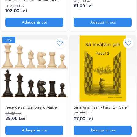
91,50 Lei
plastic no. 6 - weighted
81,00 Lei
109,00 Lei
103,00 Lei
Adauga in cos
Adauga in cos
-8%
Piese de sah din plastic Master
Sa invatam sah - Pasul 2 - Caiet
de exercitii
41,50 Lei
38,00 Lei
27,00 Lei
Adauga in cos
Adauga in cos