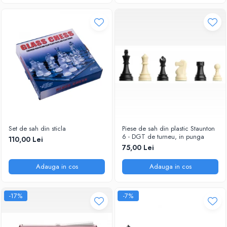
Piese Sah Tematice Din Metal
Puzzle
Sah Magnetic India
Set Sah + Table/backgammon
Seturi Sah
Ceasuri De Sah Digitale
Seturi Sah Tematice
Step 1
Set de sah din sticla
Piese de sah din plastic Staunton
6 - DGT de turneu, in punga
Step 1
110,00 Lei
75,00 Lei
Step 2
Adauga in cos
Adauga in cos
Step 3
Step 4
-17%
-7%
Step 5
Step 6