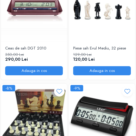
Tabla De Demonstratie
Tactica
Ceas de sah DGT 2010
Piese sah Evul Mediu, 32 piese
350,00 Lei
129,00 Lei
290,00 Lei
120,00 Lei
Adauga in cos
Adauga in cos
-8%
-9%