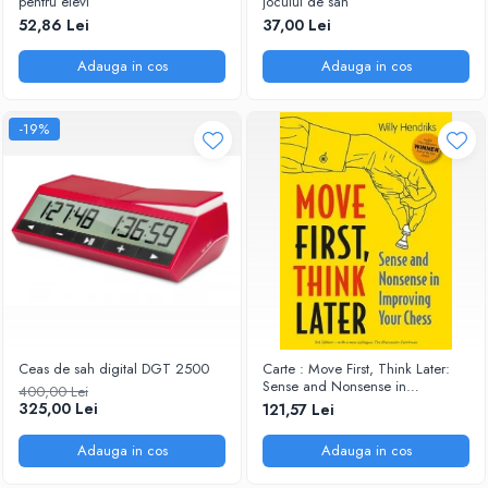
pentru elevi
jocului de sah
52,86 Lei
37,00 Lei
Adauga in cos
Adauga in cos
-19%
Ceas de sah digital DGT 2500
Carte : Move First, Think Later:
Sense and Nonsense in
400,00 Lei
Improving Your Chess, Willy
325,00 Lei
121,57 Lei
Hendriks
Adauga in cos
Adauga in cos