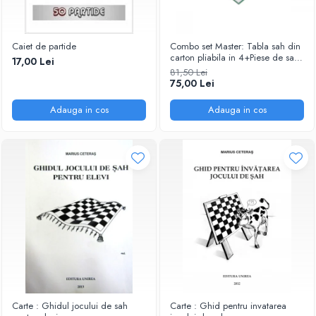
Caiet de partide
Combo set Master: Tabla sah din
carton pliabila in 4+Piese de sah
17,00 Lei
din plastic no. 6 Master
81,50 Lei
75,00 Lei
Adauga in cos
Adauga in cos
Carte : Ghidul jocului de sah
Carte : Ghid pentru invatarea