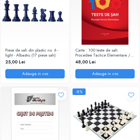
Piese de sah din plastic no. 6 -
Carte : 100 teste de sah.
light - Albastru (17 piese sah)
Procedee Tactice Elementare /
M. Ceteras
25,00 Lei
48,00 Lei
Adauga in cos
Adauga in cos
-8%