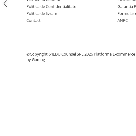
Step 6
Politica de Confidentialitate
Garantia 
Politica de livrare
Formular 
Tabla De Demonstratie
Contact
ANPC
Tactica
Caiete Partida
Carti De Sah
Produse Digitale
©Copyright 64EDU Counsel SRL 2026
Platforma E-commerce
Conținut Video
by Gomag
Faza 3
Faza 1
Universul Chess Architect
Kit Chess Architect
Experiențe Șahiste
Antrenamente Șahiste
Pachete ChessArchitect