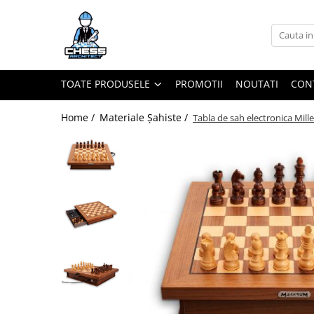
Toate Produsele
Materiale Șahiste
TOATE PRODUSELE
PROMOTII
NOUTATI
CON
Accesorii
Accesorii tabla
Home /
Materiale Șahiste /
Tabla de sah electronica Mill
Biografice
Biografice
Ceasuri Pentru Diverse Jocuri
Ceasuri
Tabla De Sah Din Lemn
Cluburi Si Scoli
Colectie De Partide
colectie de partide
Computere de sah