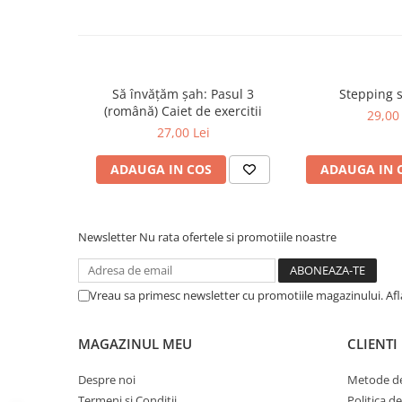
Piese sah electronice
Piese Sah Tematice
Piese Sah Tematice Din Metal
Puzzle
Să învățăm șah: Pasul 3
Stepping 
(română) Caiet de exercitii
Sah Magnetic India
29,00 
27,00 Lei
Set Sah + Table/backgammon
Seturi Sah
ADAUGA IN COS
ADAUGA IN 
Ceasuri De Sah Digitale
Seturi Sah Tematice
Newsletter
Nu rata ofertele si promotiile noastre
Step 1
Step 1
Vreau sa primesc newsletter cu promotiile magazinului. Af
Step 2
Step 3
MAGAZINUL MEU
CLIENTI
Step 4
Despre noi
Metode de
Step 5
Termeni si Conditii
Politica d