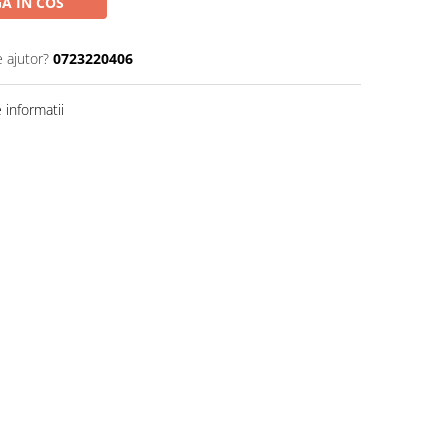
A IN COS
e ajutor?
0723220406
informatii