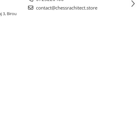
contact@chessrachitect.store
j 3, Birou