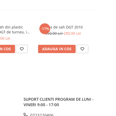
ah din plastic
Ceas de sah DGT 2010
Piese sah 
-17%
-7%
DGT de turneu, in
350,00 Lei
290,00 Lei
129,0
unga
,00 Lei
N COS
ADAUGA IN COS
ADAUG
SUPORT CLIENTI
PROGRAM DE LUNI -
VINERI 9:00 - 17:00
0723220406