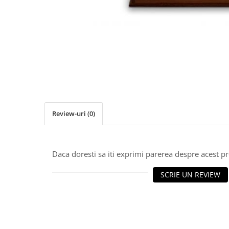
Deschideri
DGT
Finaluri
Instruire Generala
Instruire Generala
Lemn De Boxwood
Lemn De Carpen (hornbeam)
Review-uri
(0)
Lemn De Sheesham
Piese de sah DGT
Piese De Sah Tematice Din Plastic
Daca doresti sa iti exprimi parerea despre acest 
Piese Din Lemn
SCRIE UN REVIEW
Piese Din Plastic
Piese rezerva
Piese sah electronice