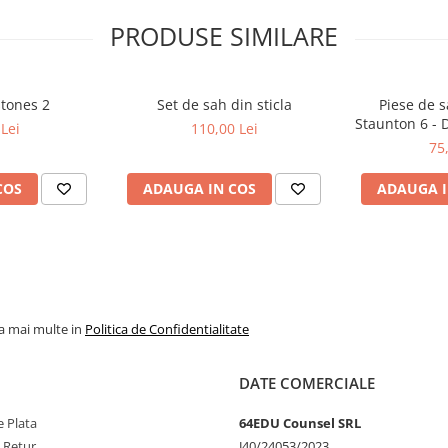
PRODUSE SIMILARE
stones 2
Set de sah din sticla
Piese de s
Staunton 6 - 
Lei
110,00 Lei
p
75
COS
ADAUGA IN COS
ADAUGA I
la mai multe in
Politica de Confidentialitate
DATE COMERCIALE
 Plata
64EDU Counsel SRL
e Retur
J40/24053/2023