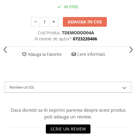
Piese sah electronice
IN STOC
Piese Sah Tematice
Piese Sah Tematice Din Metal
ADAUGA IN COS
Puzzle
Cod Produs:
TDEMODDD04A
Sah Magnetic India
Ai nevoie de ajutor?
0723220406
Set Sah + Table/backgammon
Adauga la Favorite
Cere informatii
Seturi Sah
Ceasuri De Sah Digitale
Seturi Sah Tematice
Step 1
Review-uri
(0)
Step 1
Step 2
Daca doresti sa iti exprimi parerea despre acest produs
Step 3
poti adauga un review.
Step 4
SCRIE UN REVIEW
Step 5