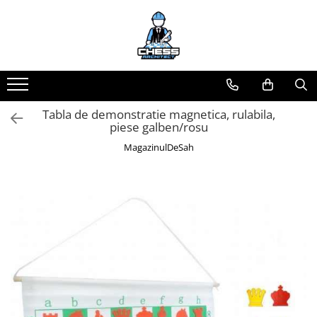
Toate Produsele
Materiale Șahiste
Accesorii
Tabla de demonstratie magnetica, rulabila,
Accesorii tabla
piese galben/rosu
Biografice
MagazinulDeSah
Biografice
Ceasuri Pentru Diverse Jocuri
Ceasuri
Tabla De Sah Din Lemn
Cluburi Si Scoli
Colectie De Partide
colectie de partide
Computere de sah