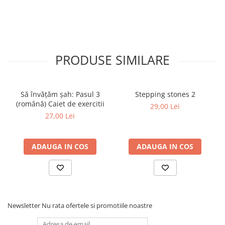
Step 6
Tabla De Demonstratie
Tactica
Caiete Partida
PRODUSE SIMILARE
Carti De Sah
Produse Digitale
Conținut Video
Să învățăm șah: Pasul 3
Stepping stones 2
(română) Caiet de exercitii
29,00 Lei
Faza 3
27,00 Lei
Faza 1
Universul Chess Architect
ADAUGA IN COS
ADAUGA IN COS
Kit Chess Architect
Experiențe Șahiste
Antrenamente Șahiste
Pachete ChessArchitect
Newsletter
Nu rata ofertele si promotiile noastre