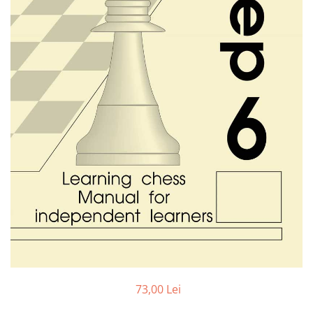
DGT
Finaluri
Instruire Generala
Instruire Generala
Lemn De Boxwood
Lemn De Carpen (hornbeam)
Lemn De Sheesham
Piese de sah DGT
Piese De Sah Tematice Din Plastic
Piese Din Lemn
Piese Din Plastic
Piese rezerva
Piese sah electronice
73,00 Lei
Piese sah electronice
Piese Sah Tematice