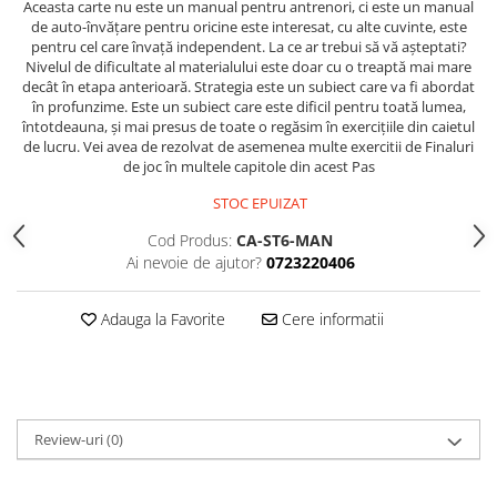
Aceasta carte nu este un manual pentru antrenori, ci este un manual
de auto-învățare pentru oricine este interesat, cu alte cuvinte, este
Piese Sah Tematice Din Metal
pentru cel care învață independent. La ce ar trebui să vă așteptati?
Puzzle
Nivelul de dificultate al materialului este doar cu o treaptă mai mare
decât în etapa anterioară. Strategia este un subiect care va fi abordat
Sah Magnetic India
în profunzime. Este un subiect care este dificil pentru toată lumea,
întotdeauna, și mai presus de toate o regăsim în exercițiile din caietul
Set Sah + Table/backgammon
de lucru. Vei avea de rezolvat de asemenea multe exercitii de Finaluri
de joc în multele capitole din acest Pas
Seturi Sah
STOC EPUIZAT
Ceasuri De Sah Digitale
Seturi Sah Tematice
Cod Produs:
CA-ST6-MAN
Ai nevoie de ajutor?
0723220406
Step 1
Step 1
Adauga la Favorite
Cere informatii
Step 2
Step 3
Step 4
Step 5
Review-uri
(0)
Step 6