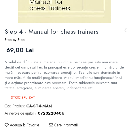
DGT
Finaluri
Instruire Generala
Step 4 - Manual for chess trainers
Instruire Generala
Lemn De Boxwood
Step by Step
Lemn De Carpen (hornbeam)
69,00 Lei
Lemn De Sheesham
Nivelul de dificultate al materialului din al patrulea pas este mai mare
Piese de sah DGT
decât cel din pasul trei. În principal este consecința creșterii numărului de
mutări necesare pentru rezolvarea exercițiilor. Tacticile sunt dominate în
Piese De Sah Tematice Din Plastic
mare măsură de mutări pregătitoare. Atacul imediat nu funcționează încă
și o acțiune pregătitoare este necesară. Toate subiectele existente sunt
Piese Din Lemn
tratate: atragerea, eliminarea apărării, îndepărtarea etc. ...
Piese Din Plastic
STOC EPUIZAT
Piese rezerva
Cod Produs:
CA-ST4-MAN
Piese sah electronice
Ai nevoie de ajutor?
0723220406
Piese sah electronice
Adauga la Favorite
Cere informatii
Piese Sah Tematice