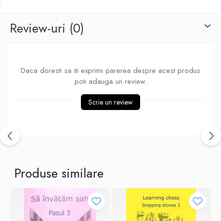
Piese Sah Tematice Din Metal
Review-uri
(0)
Puzzle
Sah Magnetic India
Set Sah + Table/backgammon
Daca doresti sa iti exprimi parerea despre acest produs
Seturi Sah
poti adauga un review.
Ceasuri De Sah Digitale
Scrie un review
Seturi Sah Tematice
Step 1
Step 1
Step 2
Step 3
Produse similare
Step 4
Step 5
Step 6