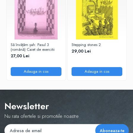
Tabla De Demonstratie
Tactica
Să învățăm șah: Pasul 3
Stepping stones 2
(română) Caiet de exercitii
29,00 Lei
27,00 Lei
Adauga in cos
Adauga in cos
Newsletter
Nu rata ofertele si promotiile noastre