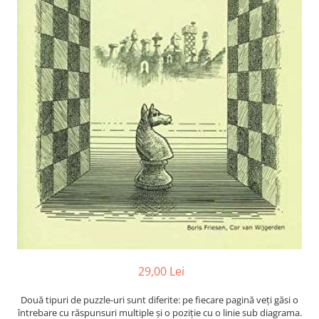
Deschideri
DGT
Finaluri
Instruire Generala
Instruire Generala
Lemn De Boxwood
Lemn De Carpen (hornbeam)
Lemn De Sheesham
Piese de sah DGT
Piese De Sah Tematice Din Plastic
Piese Din Lemn
Piese Din Plastic
29,00 Lei
Piese rezerva
Piese sah electronice
Două tipuri de puzzle-uri sunt diferite: pe fiecare pagină veți găsi o
întrebare cu răspunsuri multiple și o poziție cu o linie sub diagrama.