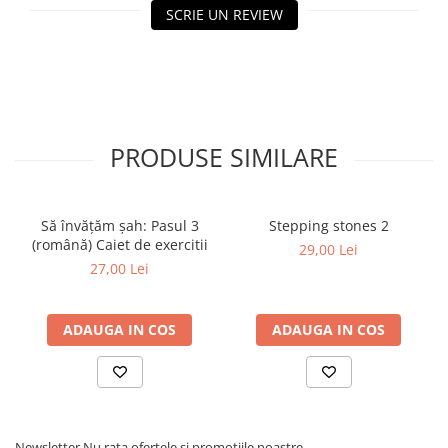
Step 6
SCRIE UN REVIEW
Tabla De Demonstratie
Tactica
Caiete Partida
Carti De Sah
PRODUSE SIMILARE
Produse Digitale
Conținut Video
Faza 3
Să învățăm șah: Pasul 3
Stepping stones 2
Faza 1
(română) Caiet de exercitii
29,00 Lei
Universul Chess Architect
27,00 Lei
Kit Chess Architect
Experiențe Șahiste
ADAUGA IN COS
ADAUGA IN COS
Antrenamente Șahiste
Pachete ChessArchitect
Newsletter
Nu rata ofertele si promotiile noastre