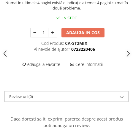
Piese sah electronice
Numai în ultimele 4 pagini există o indicație a temei: 4 pagini cu mat în
două probleme.
Piese Sah Tematice
IN STOC
Piese Sah Tematice Din Metal
Puzzle
ADAUGA IN COS
Sah Magnetic India
Cod Produs:
CA-ST2MIX
Set Sah + Table/backgammon
Ai nevoie de ajutor?
0723220406
Seturi Sah
Adauga la Favorite
Cere informatii
Ceasuri De Sah Digitale
Seturi Sah Tematice
Step 1
Step 1
Review-uri
(0)
Step 2
Step 3
Daca doresti sa iti exprimi parerea despre acest produs
Step 4
poti adauga un review.
Step 5