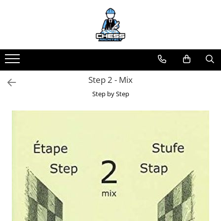
Toate Produsele
Materiale Șahiste
Accesorii
Step 2 - Mix
Accesorii tabla
Step by Step
Biografice
Biografice
Ceasuri Pentru Diverse Jocuri
Ceasuri
Tabla De Sah Din Lemn
Cluburi Si Scoli
Colectie De Partide
colectie de partide
Computere de sah