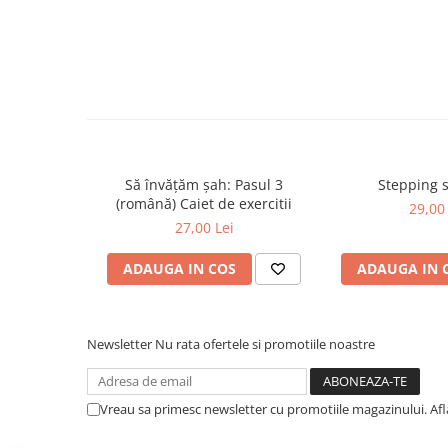
Piese sah electronice
Piese Sah Tematice
Piese Sah Tematice Din Metal
Puzzle
Sah Magnetic India
Set Sah + Table/backgammon
Să învățăm șah: Pasul 3
Stepping 
Seturi Sah
(română) Caiet de exercitii
29,00 
Ceasuri De Sah Digitale
27,00 Lei
Seturi Sah Tematice
ADAUGA IN COS
ADAUGA IN 
Step 1
Step 1
Step 2
Newsletter
Nu rata ofertele si promotiile noastre
Step 3
Step 4
Vreau sa primesc newsletter cu promotiile magazinului. Af
Step 5