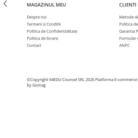
Step 6
MAGAZINUL MEU
CLIENTI
Tabla De Demonstratie
Despre noi
Metode de
Tactica
Termeni si Conditii
Politica d
Politica de Confidentialitate
Garantia 
Caiete Partida
Politica de livrare
Formular 
Carti De Sah
Contact
ANPC
Produse Digitale
Conținut Video
Faza 3
Faza 1
©Copyright 64EDU Counsel SRL 2026
Platforma E-commerce
Universul Chess Architect
by Gomag
Kit Chess Architect
Experiențe Șahiste
Antrenamente Șahiste
Pachete ChessArchitect