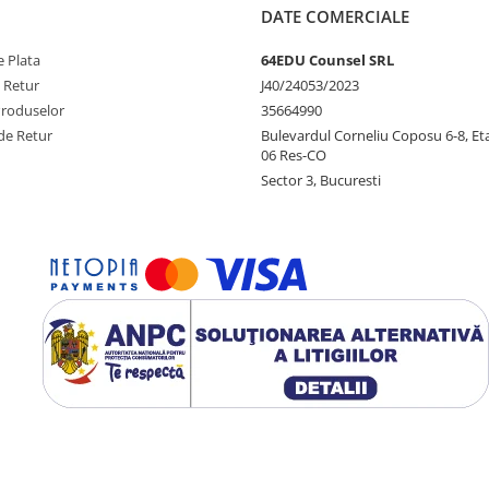
DATE COMERCIALE
 Plata
64EDU Counsel SRL
e Retur
J40/24053/2023
Produselor
35664990
de Retur
Bulevardul Corneliu Coposu 6-8, Eta
06 Res-CO
Sector 3, Bucuresti