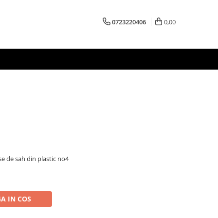
0723220406
0,00
se de sah din plastic no4
A IN COS