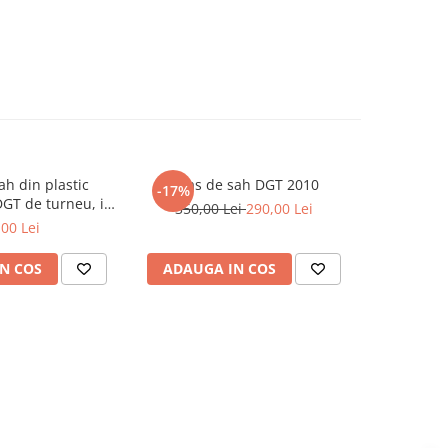
ah din plastic
Ceas de sah DGT 2010
Piese sah 
-17%
-7%
DGT de turneu, in
350,00 Lei
290,00 Lei
129,0
unga
,00 Lei
N COS
ADAUGA IN COS
ADAUG