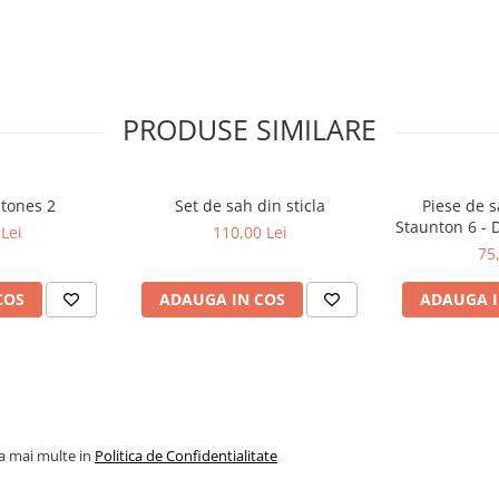
PRODUSE SIMILARE
stones 2
Set de sah din sticla
Piese de s
Staunton 6 - 
Lei
110,00 Lei
p
75
COS
ADAUGA IN COS
ADAUGA I
la mai multe in
Politica de Confidentialitate