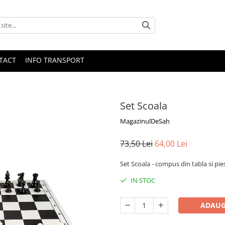
TACT
INFO TRANSPORT
Set Scoala
MagazinulDeSah
73,50 Lei
64,00 Lei
Set Scoala - compus din tabla si pie
IN STOC
ADAUG