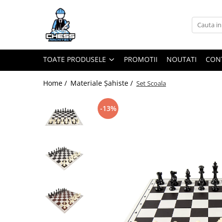
Toate Produsele
Materiale Șahiste
TOATE PRODUSELE
PROMOTII
NOUTATI
CON
Accesorii
Accesorii tabla
Home /
Materiale Șahiste /
Set Scoala
Biografice
-13%
Biografice
Ceasuri Pentru Diverse Jocuri
Ceasuri
Tabla De Sah Din Lemn
Cluburi Si Scoli
Colectie De Partide
colectie de partide
Computere de sah