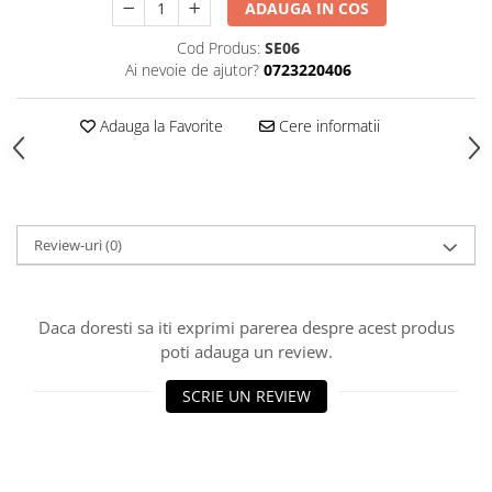
ADAUGA IN COS
Piese Sah Tematice Din Metal
Cod Produs:
SE06
Puzzle
Ai nevoie de ajutor?
0723220406
Sah Magnetic India
Adauga la Favorite
Cere informatii
Set Sah + Table/backgammon
Seturi Sah
Ceasuri De Sah Digitale
Seturi Sah Tematice
Review-uri
(0)
Step 1
Step 1
Daca doresti sa iti exprimi parerea despre acest produs
Step 2
poti adauga un review.
Step 3
SCRIE UN REVIEW
Step 4
Step 5
Step 6