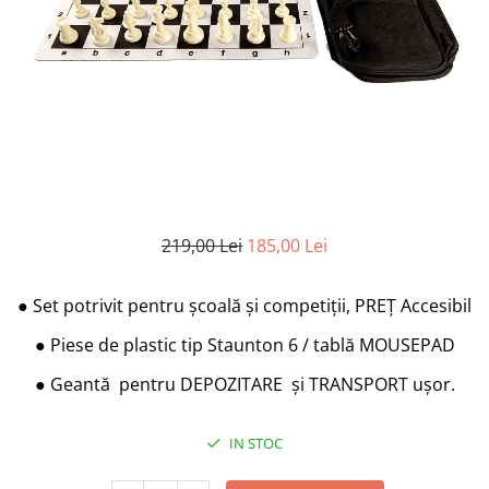
DGT
Finaluri
Instruire Generala
Instruire Generala
Lemn De Boxwood
Lemn De Carpen (hornbeam)
Lemn De Sheesham
219,00 Lei
185,00 Lei
Piese de sah DGT
Piese De Sah Tematice Din Plastic
●
Set potrivit pentru școală și competiții, PREȚ Accesibil
Piese Din Lemn
●
Piese de plastic tip Staunton 6 / tablă MOUSEPAD
Piese Din Plastic
●
Geantă pentru DEPOZITARE și TRANSPORT ușor.
Piese rezerva
Piese sah electronice
IN STOC
Piese sah electronice
Piese Sah Tematice