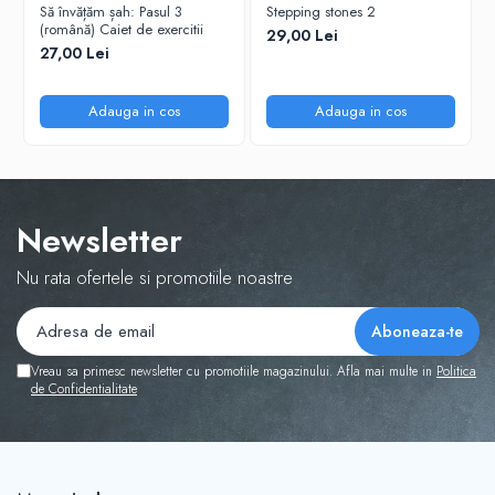
Tabla De Demonstratie
Să învățăm șah: Pasul 3
Stepping stones 2
(română) Caiet de exercitii
29,00 Lei
Tactica
27,00 Lei
Adauga in cos
Adauga in cos
Newsletter
Nu rata ofertele si promotiile noastre
Vreau sa primesc newsletter cu promotiile magazinului. Afla mai multe in
Politica
de Confidentialitate