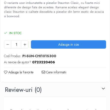
DGT
O varianta usor imbunatatita a pieselor Staunton Clasic, cu foarte mici
diferente de design fata de acestea. Ramane acelasi elegant design
Finaluri
clasic Staunton si calitate deosebita a pieselor din lemn exotic de acacia
si boxwood.
Instruire Generala
Instruire Generala
IN STOC
Lemn De Boxwood
Lemn De Carpen (hornbeam)
Adauga in cos
Lemn De Sheesham
Cod Produs:
PI-SUN-CHI101S300
Piese de sah DGT
Ai nevoie de ajutor?
0723220406
Piese De Sah Tematice Din Plastic
Piese Din Lemn
Adauga la Favorite
Cere informatii
Piese Din Plastic
Piese rezerva
Review-uri
(0)
Piese sah electronice
Piese sah electronice
Piese Sah Tematice